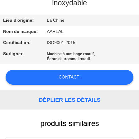
VISITE
inoxydable
DE
Lieu d'origine:
La Chine
L'USINE
Nom de marque:
AAREAL
CONTRÔLE
Certification:
ISO9001:2015
DE
Surligner:
,
Machine à tamisage rotatif
Écran de trommel rotatif
LA
QUALITÉ
CONTACT!
NOUS
DÉPLIER LES DÉTAILS
CONTACTER
DEMANDEZ
produits similaires
UN DEVIS