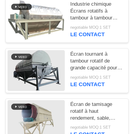
Industrie chimique
Écrans rotatifs à
PLAN
tambour à tambour
DU
rotatifs
negotiable MOQ:1 SET
SITE
LE CONTACT
PRIVACY
Écran tournant à
POLICY
tambour rotatif de
grande capacité pour
tamisage du sable et
negotiable MOQ:1 SET
du gravier
LE CONTACT
Écran de tamisage
rotatif à haut
rendement, sable,
gravier, pierre, écran à
negotiable MOQ:1 SET
tambour rotatif