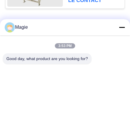
LE CONTACT
Catégories populaires
Tous
Magie
Vibro machine à
Tamis rotatoire
3:53 PM
écran
d'écran
Good day, what product are you looking for?
Écran à haute
Culbuteur Screening
fréquence
Machine
Écran de vibration
Convoyeur vibrant
rectangulaire
Classificateur d'air à
Test du tamisage par
écran turbo
agitation