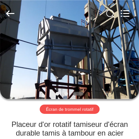
2026
Xinxiang
AAREAL
Machine
Co.,Ltd.
All
Rights
Reserved.
À
LA
MAISON
PRODUITS
À
PROPOS
Écran de trommel rotatif
DE
NOUS
Placeur d'or rotatif tamiseur d'écran
durable tamis à tambour en acier