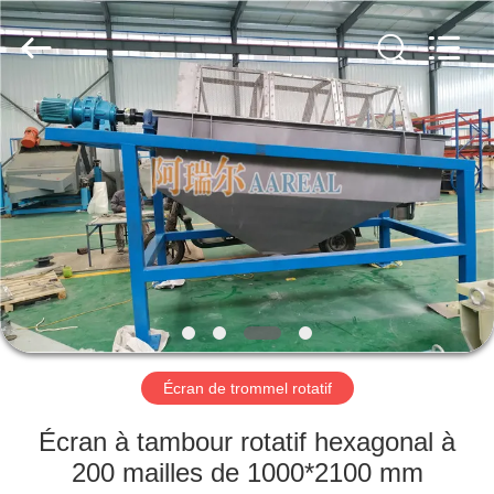
2026
Xinxiang
AAREAL
Machine
Co.,Ltd.
All
Rights
Reserved.
À
LA
MAISON
PRODUITS
À
PROPOS
Écran de trommel rotatif
DE
NOUS
Écran à tambour rotatif hexagonal à
200 mailles de 1000*2100 mm