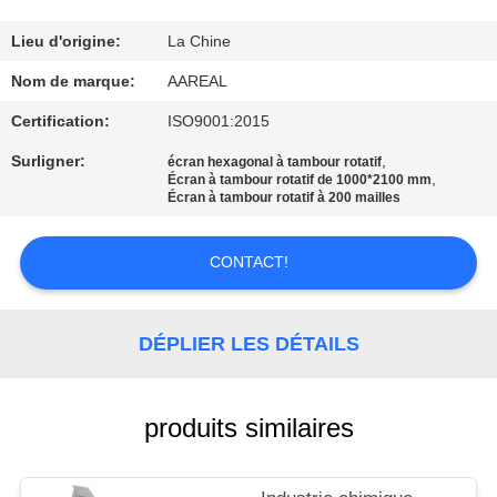
VISITE
DE
Lieu d'origine:
La Chine
L'USINE
Nom de marque:
AAREAL
Certification:
ISO9001:2015
CONTRÔLE
Surligner:
,
écran hexagonal à tambour rotatif
,
Écran à tambour rotatif de 1000*2100 mm
DE
Écran à tambour rotatif à 200 mailles
LA
QUALITÉ
CONTACT!
NOUS
DÉPLIER LES DÉTAILS
CONTACTER
produits similaires
DEMANDEZ
UN DEVIS