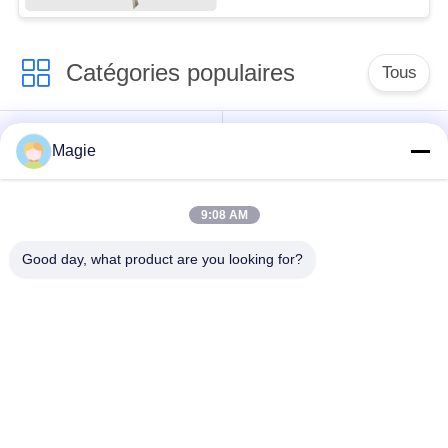
Catégories populaires
Tous
Vibro machine à
Tamis rotatoire
Magie
écran
d'écran
9:08 AM
Écran à haute
Culbuteur Screening
fréquence
Machine
Good day, what product are you looking for?
Écran de vibration
Convoyeur vibrant
rectangulaire
Classificateur d'air à
Test du tamisage par
écran turbo
agitation