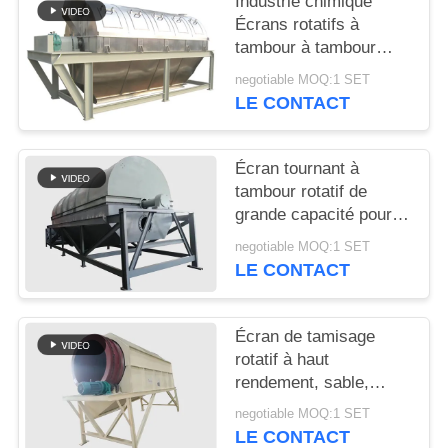
Industrie chimique
Écrans rotatifs à
PLAN
tambour à tambour
rotatifs
DU
negotiable MOQ:1 SET
LE CONTACT
SITE
PRIVACY
Écran tournant à
tambour rotatif de
POLICY
grande capacité pour
tamisage du sable et
negotiable MOQ:1 SET
du gravier
LE CONTACT
Écran de tamisage
rotatif à haut
rendement, sable,
gravier, pierre, écran à
negotiable MOQ:1 SET
tambour rotatif
LE CONTACT