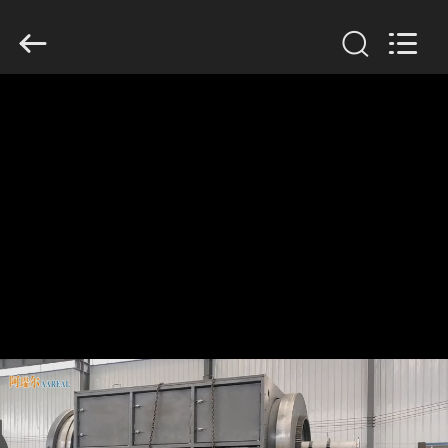
2026
Xinxiang
AAREAL
Machine
Co.,Ltd.
All
Rights
Reserved.
À
LA
MAISON
PRODUITS
À
PROPOS
DE
NOUS