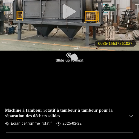
VISITE
DE
L'USINE
CONTRÔLE
DE
LA
QUALITÉ
NOUS
CONTACTER
Machine à tambour rotatif à tambour à tambour pour la
séparation des déchets solides
DEMANDEZ
Écran de trommel rotatif
2025-02-22
UN DEVIS