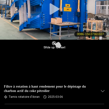
VISITE
DE
L'USINE
CONTRÔLE
DE
LA
QUALITÉ
NOUS
CONTACTER
Filtre à rotation à haut rendement pour le dépistage du
charbon actif du coke pétrolier
DEMANDEZ
Tamis rotatoire d'écran
2025-03-06
UN DEVIS