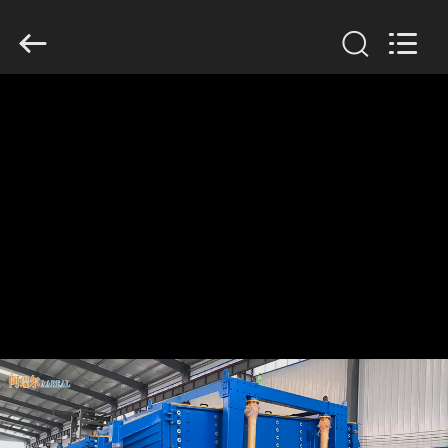
2026
Xinxiang
AAREAL
Machine
Co.,Ltd.
All
Rights
Reserved.
À
LA
MAISON
PRODUITS
À
PROPOS
DE
NOUS