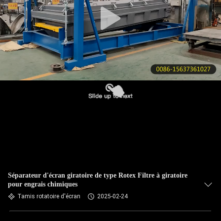
VISITE
DE
L'USINE
CONTRÔLE
DE
LA
QUALITÉ
NOUS
CONTACTER
Séparateur d'écran giratoire de type Rotex Filtre à giratoire
pour engrais chimiques
DEMANDEZ
Tamis rotatoire d'écran
2025-02-24
UN DEVIS