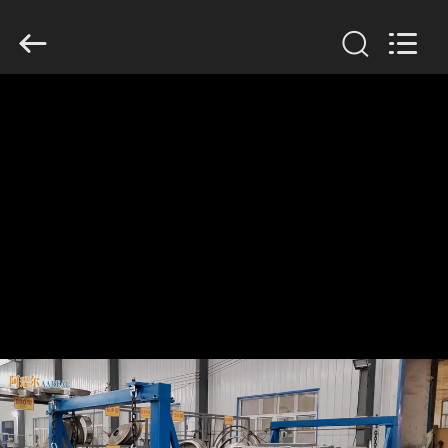
2026
Xinxiang
AAREAL
Machine
Co.,Ltd.
All
Rights
Reserved.
À
LA
MAISON
PRODUITS
À
PROPOS
DE
NOUS