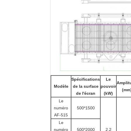
Spécifications
Le
Amplit
Modèle
de la surface
pouvoir
(mm
de l'écran
(kW)
Le
numéro
500*1500
AF-515
Le
numéro
500*2000
2.2