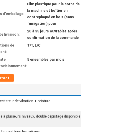
Film plastique pour le corps de
la machine et boîtier en
ls d'emballage:
contreplaqué en bois (sans
fumigation) pour
20 à 35 jours ouvrables après
de livraison:
confirmation de la commande
tions de
T/T, L/C
ent:
ité
5 ensembles par mois
rovisionnement:
ntact
citateur de vibration + ceinture
e à plusieurs niveaux, double dépistage disponible
 Ils sont tous les mêmes.