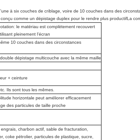
'une à six couches de criblage, voire de 10 couches dans des circonsta
re conçu comme un dépistage duplex pour le rendre plus productifLa co
tation: le matériau est complètement recouvert
tilisant pleinement l'écran
ême 10 couches dans des circonstances
n double dépistage multicouche avec la même maille
eur + ceinture
tc. Ils sont tous les mêmes.
itude horizontale peut améliorer efficacement
age des particules de taille proche
 engrais, charbon actif, sable de fracturation,
r, coke pétrolier, particules de plastique, sucre,