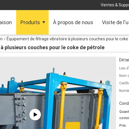
Ventes & Suppo
aison
Produits
À propos de nous
Visite de l'
an
Équipement de filtrage vibratoire à plusieurs couches pour le coke
 à plusieurs couches pour le coke de pétrole
Détai
Lieu d
Nom d
Certifi
Numér
Condi
Quant
comm
Prix: