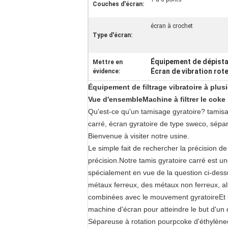
Couches d'écran:
écran à crochet
Type d'écran:
Équipement de dépista
Mettre en
Écran de vibration rot
évidence:
Équipement de filtrage vibratoire à plus
Vue d'ensemble
Machine à filtrer le coke
Qu'est-ce qu'un tamisage gyratoire? tamisa
carré, écran gyratoire de type sweco, sépara
Bienvenue à visiter notre usine.
Le simple fait de rechercher la précision de
précision.Notre tamis gyratoire carré est u
spécialement en vue de la question ci-dess
métaux ferreux, des métaux non ferreux, alim
combinées avec le mouvement gyratoireEt la 
machine d'écran pour atteindre le but d'un 
Sépareuse à rotation pour
p
coke d'éthylène