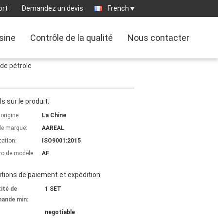
rt :
Demandez un devis
French
usine
Contrôle de la qualité
Nous contacter
 de pétrole
ls sur le produit:
'origine:
La Chine
e marque:
AAREAL
cation:
ISO9001:2015
o de modèle:
AF
tions de paiement et expédition:
ité de
1 SET
ande min:
negotiable