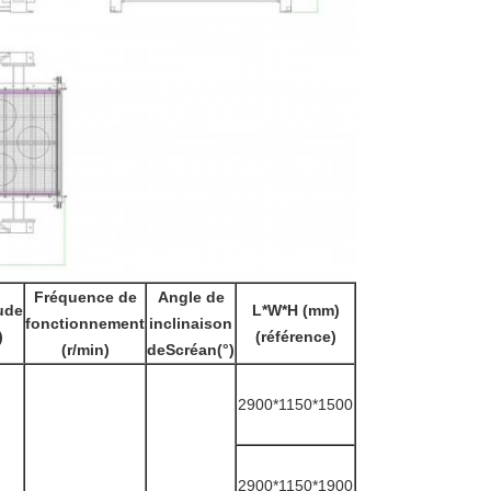
Fréquence de
Angle de
ude
L*W*H (mm)
fonctionnement
inclinaison
)
(référence)
(r/min)
de
S
créan
(°)
2900*1150*1500
2900*1150*1900