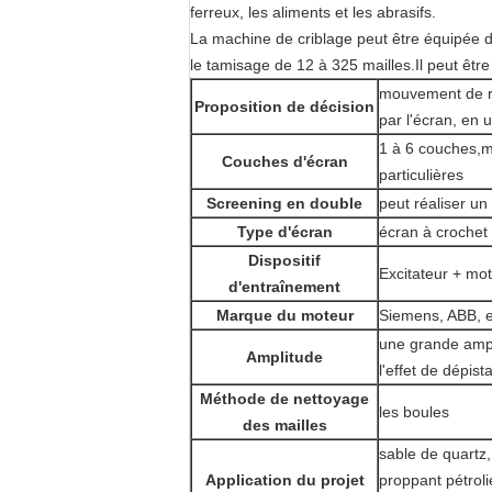
ferreux, les aliments et les abrasifs.
La machine de criblage peut être équipée d
le tamisage de 12 à 325 mailles.Il peut êt
mouvement de ro
Proposition de décision
par l'écran, en u
1 à 6 couches,
m
Couches d'écran
particulières
Screening en double
peut réaliser u
Type d'écran
écran à crochet
Dispositif
Excitateur + mot
d'entraînement
Marque du moteur
Siemens, ABB, e
une grande ampl
Amplitude
l'effet de dépist
Méthode de nettoyage
les boules
des mailles
sable de quartz,
Application du projet
proppant pétrolie