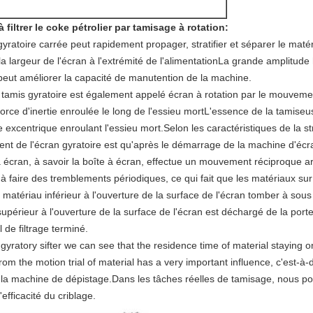
 filtrer le coke pétrolier par tamisage à rotation
:
gyratoire carrée peut rapidement propager, stratifier et séparer le ma
 largeur de l'écran à l'extrémité de l'alimentationLa grande amplitude h
 peut améliorer la capacité de manutention de la machine.
tamis gyratoire est également appelé écran à rotation par le mouvement
 force d'inertie enroulée le long de l'essieu mortL'essence de la tamiseus
e excentrique enroulant l'essieu mort.Selon les caractéristiques de la s
ent de l'écran gyratoire est qu'après le démarrage de la machine d'écran
cran, à savoir la boîte à écran, effectue un mouvement réciproque arriè
n à faire des tremblements périodiques, ce qui fait que les matériaux su
e matériau inférieur à l'ouverture de la surface de l'écran tomber à sous
upérieur à l'ouverture de la surface de l'écran est déchargé de la po
 de filtrage terminé.
 gyratory sifter we can see that the residence time of material staying 
om the motion trial of material has a very important influence, c'est-à-di
de la machine de dépistage.Dans les tâches réelles de tamisage, nous p
efficacité du criblage.