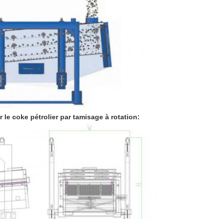
r le coke pétrolier par tamisage à rotation
: