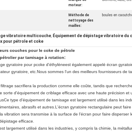
moteur:
Méthode de
boules en caoutch
nettoyage des
mailles:
ge vibratoire multicouche
Équipement de dépistage vibratoire du c
,
ex pour pétrole et coke
ieurs couches pour le coke de pétrole
 pétrolier par tamisage à rotation
:
ge gyratoire pour p
coke d'éthylène
est également appelé écran gyratoire
teur gyratoire, etc.
Nous sommes l'un des meilleurs fournisseurs de ta
 filtrage sacrifiera la production comme elle coûte, tandis que recherch
ne sorte d'équipement de criblage efficace avec une haute précision et
usCe type d'équipement de tamisage est largement utilisé dans les indu
entaires, abrasifs et autres.L'écran gyratoire rectangulaire peut faire
vibration sera transmise à la surface de l'écran pour faire disperser l
dépistage efficace.
est largement utilisé dans les industries, y compris la chimie, la métall