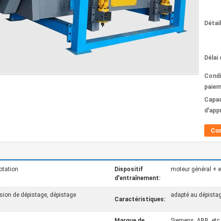
Détai
Délai 
Condi
paiem
Capac
d'app
Co
otation
Dispositif
moteur général + ex
d'entraînement:
ision de dépistage, dépistage
adapté au dépistag
Caractéristiques:
Marque de
Siemens, ABB, etc.