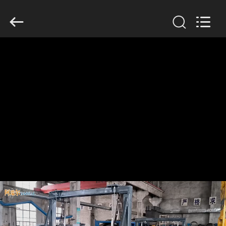
2026
Xinxiang
AAREAL
Machine
Co.,Ltd.
All
Rights
Reserved.
À
LA
MAISON
PRODUITS
À
PROPOS
DE
NOUS