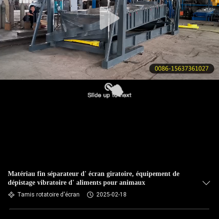
VISITE
DE
L'USINE
CONTRÔLE
DE
LA
QUALITÉ
NOUS
CONTACTER
Matériau fin séparateur d' écran giratoire, équipement de
dépistage vibratoire d' aliments pour animaux
DEMANDEZ
Tamis rotatoire d'écran
2025-02-18
UN DEVIS