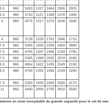
5.5
960
5263
1327
2464
2556
2020
1.5
960
3743
1121
1308
1378
1400
4
960
4575
1317
1270
1546
1840
4
960
3728
1330
1781
1946
1710
7.5
960
5305
1500
2256
2459
3880
7.5
960
4765
1397
1956
2159
2780
7.5
960
5365
1368
2032
2019
3180
5.5
960
4854
1422
1435
1549
2150
5.5
960
4765
1391
1956
2159
3200
7.5
960
5200
1500
2400
2500
4170
11
960
5400
2000
2750
2810
5500
iratoire en acier inoxydable de grande capacité pour le sel de mer 