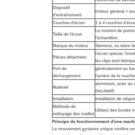
Dispositif
moteur général + exc
d'entraînement
Couches d'écran
1 à 4 couches d'écra
Le nombre de points 
Taille de l'écran
l'échantillon.
Marque du moteur
Siemens, ou selon le
l'écran spécial, l'ex
Pièces détachées
les clips sont fabri
Port de
généralement au bas 
déchargement
l'arrière de la machi
aluminium, acier au 
Matériel
(facultatif)
Installation
installation de siège
Méthode de
Utilisez des boules n
nettoyage des mailles
Principe de fonctionnement d'une machin
Le mouvement gyratoire unique confère une 