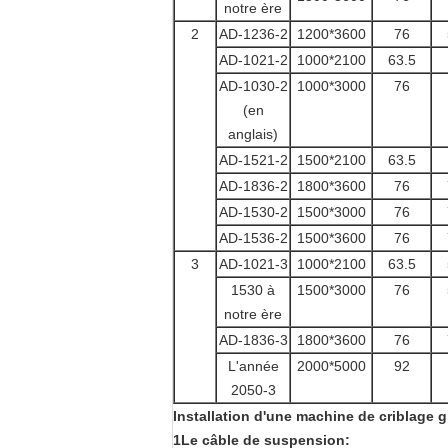
notre ère
2
AD-1236-2
1200*3600
76
AD-1021-2
1000*2100
63.5
AD-1030-2
1000*3000
76
(en
anglais)
AD-1521-2
1500*2100
63.5
AD-1836-2
1800*3600
76
AD-1530-2
1500*3000
76
AD-1536-2
1500*3600
76
3
AD-1021-3
1000*2100
63.5
1530 à
1500*3000
76
notre ère
AD-1836-3
1800*3600
76
L'année
2000*5000
92
2050-3
Installation d'une machine de criblage g
1Le câble de suspension: