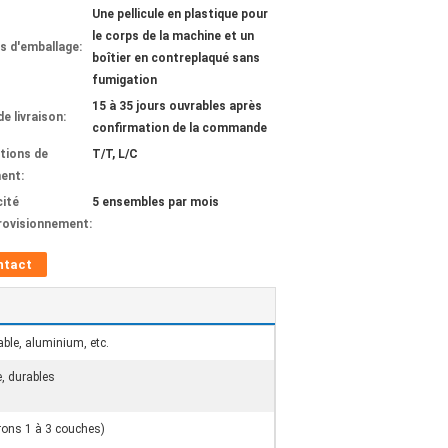
Une pellicule en plastique pour
le corps de la machine et un
ls d'emballage:
boîtier en contreplaqué sans
fumigation
15 à 35 jours ouvrables après
de livraison:
confirmation de la commande
tions de
T/T, L/C
ent:
ité
5 ensembles par mois
rovisionnement:
ntact
able, aluminium, etc.
, durables
rons 1 à 3 couches)