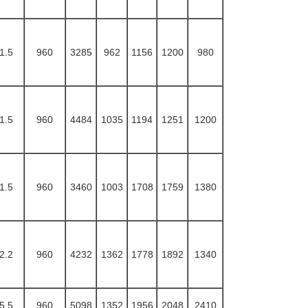
1.5
960
3285
962
1156
1200
980
1.5
960
4484
1035
1194
1251
1200
1.5
960
3460
1003
1708
1759
1380
2.2
960
4232
1362
1778
1892
1340
5.5
960
5098
1352
1956
2048
2410