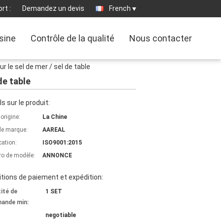
rt :
Demandez un devis
French
usine
Contrôle de la qualité
Nous contacter
 le sel de mer / sel de table
de table
ls sur le produit:
'origine:
La Chine
e marque:
AAREAL
cation:
ISO9001:2015
o de modèle:
ANNONCE
tions de paiement et expédition:
ité de
1 SET
ande min:
negotiable