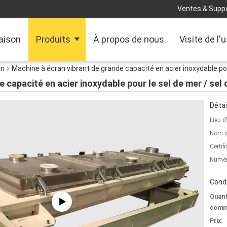
Ventes & Suppo
aison
Produits
À propos de nous
Visite de l'
an
Machine à écran vibrant de grande capacité en acier inoxydable pour
 capacité en acier inoxydable pour le sel de mer / sel 
Détai
Lieu d
Nom d
Certifi
Numér
Condi
Quant
comm
Prix: