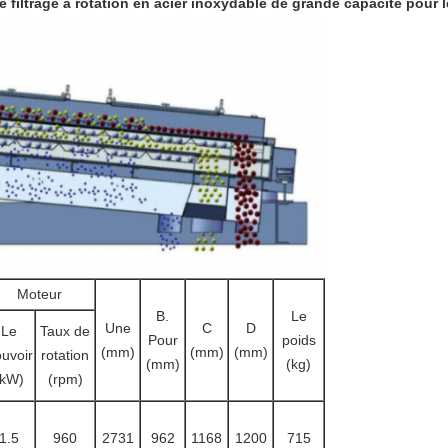
iltrage à rotation en acier inoxydable de grande capacité pour le
Moteur
B.
Le
Une
C
D
Le
Taux de
Pour
poids
(mm)
(mm)
(mm)
uvoir
rotation
(mm)
(kg)
(kW)
(rpm)
1.5
960
2731
962
1168
1200
715