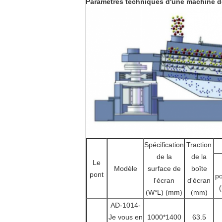
Paramètres techniques d'une machine de f
Spécification
Traction
de la
de la
Le
Modèle
surface de
boîte
pont
po
l'écran
d'écran
(W*L) (mm)
(mm)
AD-1014
-
Je vous en
1000*1400
63.5