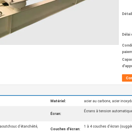
Détai
Délai 
Condi
paiem
Capac
d'app
Co
Matériel:
acier au carbone, acier inoxyd
Écrans à tension automatique
Écran:
aoutchouc d'étanchéité,
1 à 4 couches d'écran (suggé
Couches d'écran: