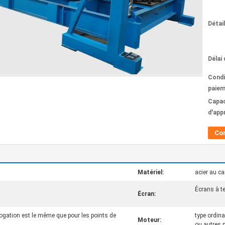
Détai
Délai 
Condi
paiem
Capac
d'app
Co
Matériel:
acier au ca
Écrans à t
Écran:
rogation est le même que pour les points de
type ordin
Moteur:
ou autres