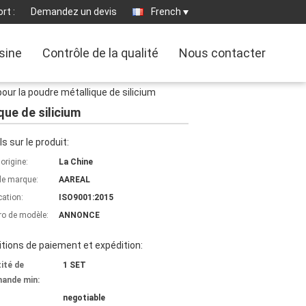
rt :
Demandez un devis
French
usine
Contrôle de la qualité
Nous contacter
our la poudre métallique de silicium
que de silicium
ls sur le produit:
'origine:
La Chine
e marque:
AAREAL
cation:
ISO9001:2015
o de modèle:
ANNONCE
tions de paiement et expédition:
ité de
1 SET
ande min:
negotiable