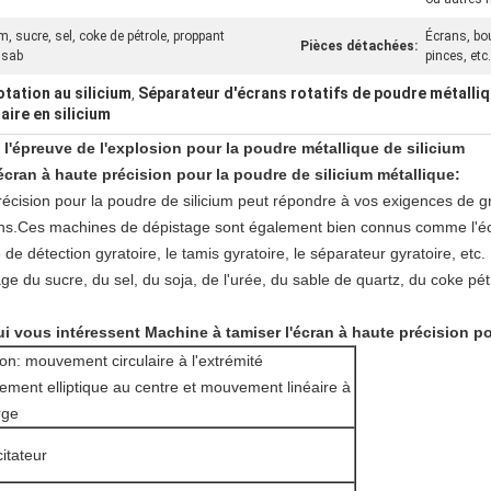
m, sucre, sel, coke de pétrole, proppant
Écrans, bo
Pièces détachées:
 sab
pinces, etc.
otation au silicium
Séparateur d'écrans rotatifs de poudre métalli
,
aire en silicium
 l'épreuve de l'explosion pour la poudre métallique de silicium
écran à haute précision pour la poudre de silicium métallique
:
écision pour la poudre de silicium peut répondre à vos exigences de g
fins.Ces machines de dépistage sont également bien connus comme l'écr
 de détection gyratoire, le tamis gyratoire, le séparateur gyratoire, etc.
tage du sucre, du sel, du soja, de l'urée, du sable de quartz, du coke pé
i vous intéressent
Machine à tamiser l'écran à haute précision po
n: mouvement circulaire à l'extrémité
ement elliptique au centre et mouvement linéaire à
rge
itateur