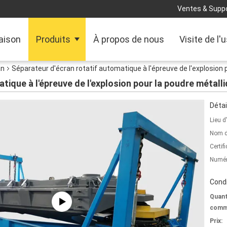
Ventes & Suppo
aison
Produits
À propos de nous
Visite de l'
an
Séparateur d'écran rotatif automatique à l'épreuve de l'explosion p
tique à l'épreuve de l'explosion pour la poudre métalli
Détai
Lieu d
Nom d
Certifi
Numér
Condi
Quant
comm
Prix: