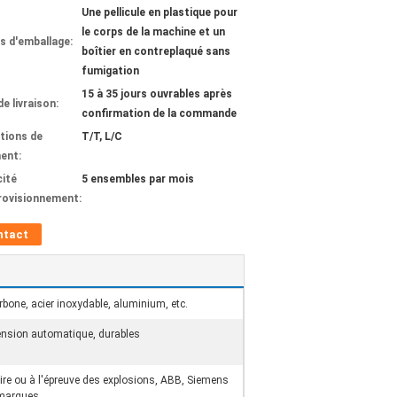
Une pellicule en plastique pour
le corps de la machine et un
ls d'emballage:
boîtier en contreplaqué sans
fumigation
15 à 35 jours ouvrables après
de livraison:
confirmation de la commande
tions de
T/T, L/C
ent:
ité
5 ensembles par mois
rovisionnement:
ntact
rbone, acier inoxydable, aluminium, etc.
ension automatique, durables
aire ou à l'épreuve des explosions, ABB, Siemens
 marques