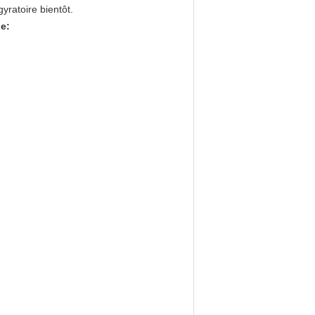
gyratoire bientôt.
ue
: