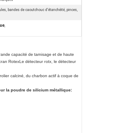
ules, bandes de caoutchouc d'étanchéité, pinces,
que
,
rande capacité de tamisage et de haute
an RotexLe détecteur rotx, le détecteur
trolier calciné, du charbon actif à coque de
ur la poudre de silicium métallique
: