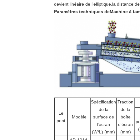
devient linéaire de l'elliptique,la distance 
Paramètres techniques de
Machine à tami
Spécification
Traction
de la
de la
Le
Modèle
surface de
boîte
pont
po
l'écran
d'écran
(W*L) (mm)
(mm)