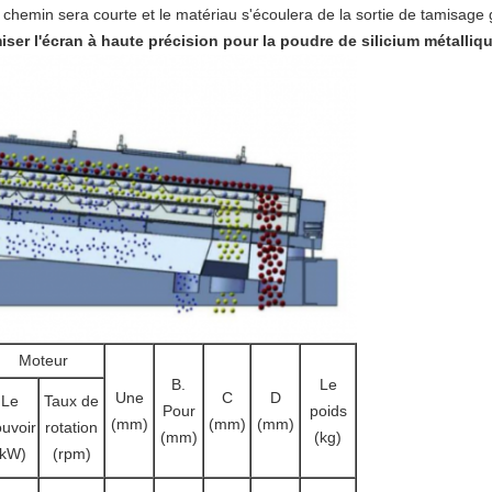
de chemin sera courte et le matériau s'écoulera de la sortie de tamisage 
ser l'écran à haute précision pour la poudre de silicium métalliq
Moteur
B.
Le
Une
C
D
Le
Taux de
Pour
poids
(mm)
(mm)
(mm)
uvoir
rotation
(mm)
(kg)
(kW)
(rpm)