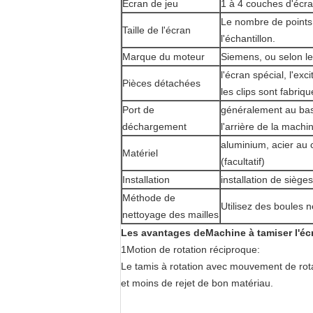
Écran de jeu
1 à 4 couches d'écra
Le nombre de points 
Taille de l'écran
l'échantillon.
Marque du moteur
Siemens, ou selon le
l'écran spécial, l'ex
Pièces détachées
les clips sont fabri
Port de
généralement au bas 
déchargement
l'arrière de la machi
aluminium, acier au 
Matériel
(facultatif)
Installation
installation de siège
Méthode de
Utilisez des boules n
nettoyage des mailles
Les avantages de
Machine à tamiser l'éc
1Motion de rotation réciproque:
Le tamis à rotation avec mouvement de rotat
et moins de rejet de bon matériau.