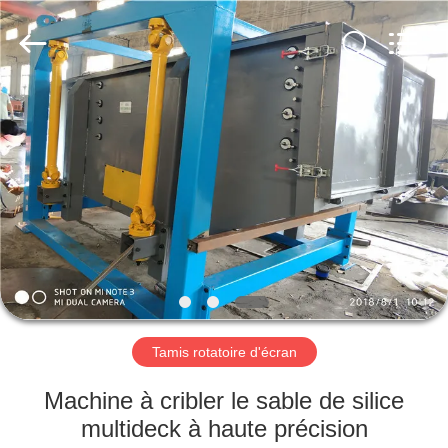
2026
Xinxiang
AAREAL
Machine
Co.,Ltd.
All
Rights
Reserved.
À
LA
MAISON
PRODUITS
À
PROPOS
Tamis rotatoire d'écran
DE
NOUS
Machine à cribler le sable de silice
multideck à haute précision