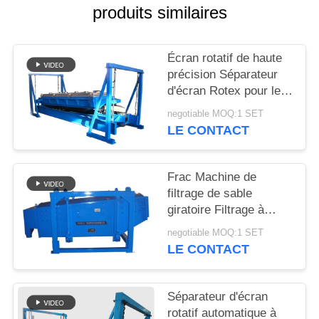
produits similaires
PLAN
DU
Écran rotatif de haute
précision Séparateur
SITE
d'écran Rotex pour le
dépistage du sable de
negotiable MOQ:1 SET
PRIVACY
silice
LE CONTACT
POLICY
Frac Machine de
filtrage de sable
giratoire Filtrage à
grande capacité de
negotiable MOQ:1 SET
filtrage
LE CONTACT
Séparateur d'écran
rotatif automatique à