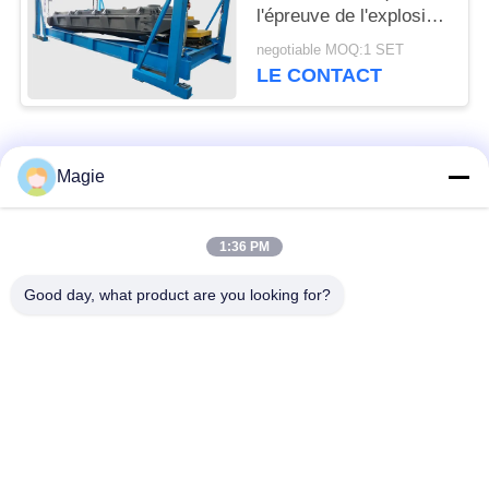
l'épreuve de l'explosion
pour la poudre
negotiable MOQ:1 SET
métallique de silicium
LE CONTACT
Catégories populaires
Tous
Magie
Vibro machine à
Tamis rotatoire
1:36 PM
écran
d'écran
Good day, what product are you looking for?
Écran à haute
Culbuteur Screening
fréquence
Machine
Écran de vibration
Convoyeur vibrant
rectangulaire