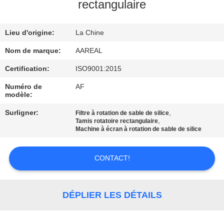
VISITE
rectangulaire
DE
Lieu d'origine:
La Chine
L'USINE
Nom de marque:
AAREAL
CONTRÔLE
Certification:
ISO9001:2015
DE
Numéro de
AF
modèle:
LA
Surligner:
,
Filtre à rotation de sable de silice
QUALITÉ
,
Tamis rotatoire rectangulaire
Machine à écran à rotation de sable de silice
NOUS
CONTACT!
CONTACTER
DÉPLIER LES DÉTAILS
DEMANDEZ
UN DEVIS