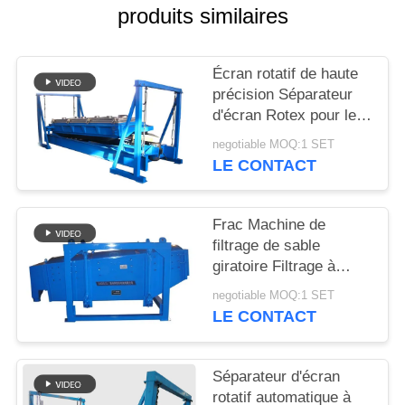
produits similaires
PLAN
DU
Écran rotatif de haute
précision Séparateur
SITE
d'écran Rotex pour le
dépistage du sable de
negotiable MOQ:1 SET
PRIVACY
silice
LE CONTACT
POLICY
Frac Machine de
filtrage de sable
giratoire Filtrage à
grande capacité de
negotiable MOQ:1 SET
filtrage
LE CONTACT
Séparateur d'écran
rotatif automatique à