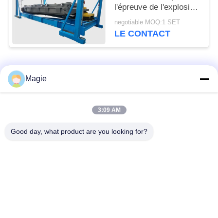
l'épreuve de l'explosion
pour la poudre
negotiable MOQ:1 SET
métallique de silicium
LE CONTACT
Catégories populaires
Tous
Magie
Vibro machine à
Tamis rotatoire
3:09 AM
écran
d'écran
Good day, what product are you looking for?
Écran à haute
Culbuteur Screening
fréquence
Machine
Écran de vibration
Convoyeur vibrant
rectangulaire