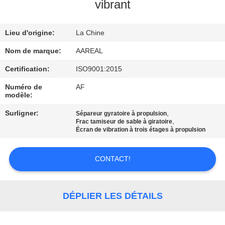
VISITE
vibrant
DE
Lieu d'origine:
La Chine
L'USINE
Nom de marque:
AAREAL
CONTRÔLE
Certification:
ISO9001:2015
DE
Numéro de
AF
modèle:
LA
Surligner:
,
Sépareur gyratoire à propulsion
QUALITÉ
,
Frac tamiseur de sable à giratoire
Écran de vibration à trois étages à propulsion
NOUS
CONTACT!
CONTACTER
DÉPLIER LES DÉTAILS
DEMANDEZ
UN DEVIS