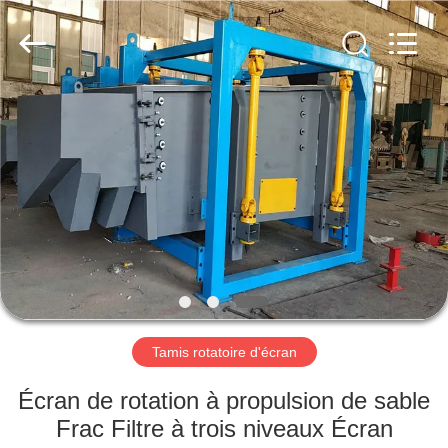
2026
Xinxiang
AAREAL
Machine
Co.,Ltd.
All
Rights
Reserved.
À
LA
MAISON
PRODUITS
À
PROPOS
Tamis rotatoire d'écran
DE
NOUS
Écran de rotation à propulsion de sable
Frac Filtre à trois niveaux Écran