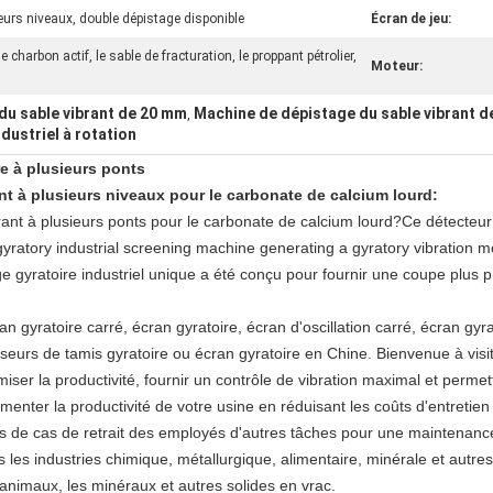
eurs niveaux, double dépistage disponible
Écran de jeu:
 le charbon actif, le sable de fracturation, le proppant pétrolier,
Moteur:
du sable vibrant de 20 mm
Machine de dépistage du sable vibrant 
,
ustriel à rotation
e à plusieurs ponts
nt à plusieurs niveaux pour le carbonate de calcium lourd
:
ant à plusieurs ponts pour le carbonate de calcium lourd
?
Ce détecteur
atory industrial screening machine generating a gyratory vibration mot
e gyratoire industriel unique a été conçu pour fournir une coupe plus 
an gyratoire carré, écran gyratoire, écran d'oscillation carré, écran gy
eurs de tamis gyratoire ou écran gyratoire en Chine. Bienvenue à visit
iser la productivité, fournir un contrôle de vibration maximal et perm
nter la productivité de votre usine en réduisant les coûts d'entretien 
ns de cas de retrait des employés d'autres tâches pour une maintenance
s les industries chimique, métallurgique, alimentaire, minérale et autre
 animaux, les minéraux et autres solides en vrac.