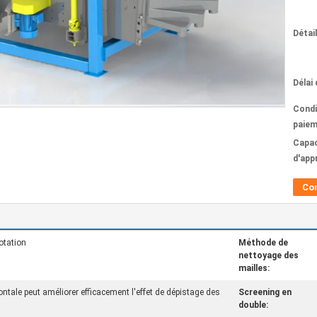
Détai
Délai 
Condi
paiem
Capac
d'app
Co
otation
Méthode de
nettoyage des
mailles:
ntale peut améliorer efficacement l'effet de dépistage des
Screening en
double: