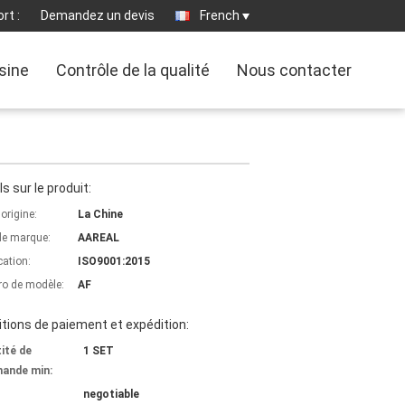
rt :
Demandez un devis
French
usine
Contrôle de la qualité
Nous contacter
ls sur le produit:
'origine:
La Chine
e marque:
AAREAL
cation:
ISO9001:2015
o de modèle:
AF
tions de paiement et expédition:
ité de
1 SET
ande min:
negotiable