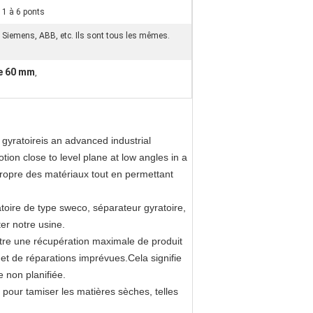
1 à 6 ponts
Siemens, ABB, etc. Ils sont tous les mêmes.
de 60 mm
,
 gyratoire
is an advanced industrial
ion close to level plane at low angles in a
propre des matériaux tout en permettant
ratoire de type sweco, séparateur gyratoire,
er notre usine.
ettre une récupération maximale de produit
et de réparations imprévues.Cela signifie
 non planifiée.
s pour tamiser les matières sèches, telles