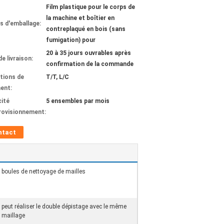
Film plastique pour le corps de
la machine et boîtier en
ls d'emballage:
contreplaqué en bois (sans
fumigation) pour
20 à 35 jours ouvrables après
de livraison:
confirmation de la commande
tions de
T/T, L/C
ent:
ité
5 ensembles par mois
rovisionnement:
ntact
boules de nettoyage de mailles
peut réaliser le double dépistage avec le même
maillage