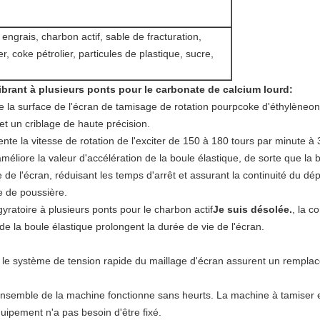
 engrais, charbon actif, sable de fracturation,
r, coke pétrolier, particules de plastique, sucre,
ibrant à plusieurs ponts pour le carbonate de calcium lourd
:
 la surface de l'écran de tamisage de rotation pour
p
coke d'éthylène
on
t un criblage de haute précision.
e la vitesse de rotation de l'exciter de 150 à 180 tours par minute à 
améliore la valeur d'accélération de la boule élastique, de sorte que la 
de l'écran, réduisant les temps d'arrêt et assurant la continuité du dép
e de poussière.
yratoire à plusieurs ponts pour le charbon actif
Je suis désolée.
, la c
 de la boule élastique prolongent la durée de vie de l'écran.
t le système de tension rapide du maillage d'écran assurent un rempla
nsemble de la machine fonctionne sans heurts. La machine à tamiser e
uipement n'a pas besoin d'être fixé.