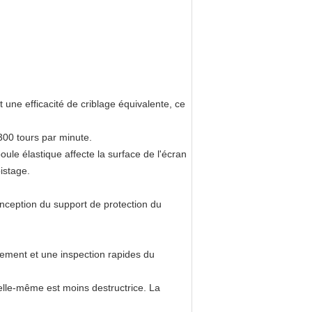
t une efficacité de criblage équivalente, ce
300 tours par minute.
boule élastique affecte la surface de l'écran
istage.
onception du support de protection du
cement et une inspection rapides du
lle-même est moins destructrice. La