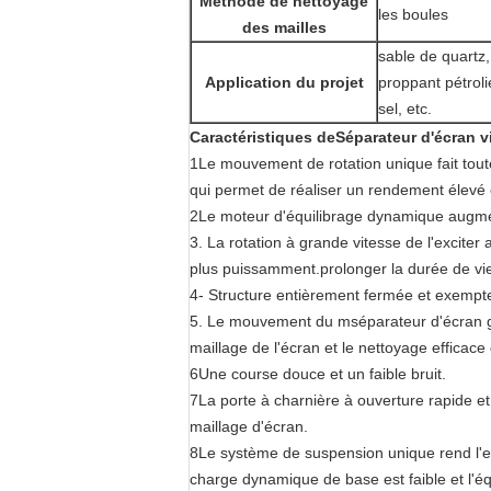
Méthode de nettoyage
les boules
des mailles
sable de quartz,
Application du projet
proppant pétrolie
sel, etc.
Caractéristiques
de
Séparateur d'écran v
1Le mouvement de rotation unique fait toute
qui permet de réaliser un rendement élevé e
2Le moteur d'équilibrage dynamique augment
3. La rotation à grande vitesse de l'exciter 
plus puissamment.prolonger la durée de vie 
4- Structure entièrement fermée et exempt
5. Le mouvement du m
séparateur d'écran g
maillage de l'écran et le nettoyage efficace
6Une course douce et un faible bruit.
7La porte à charnière à ouverture rapide e
maillage d'écran.
8Le système de suspension unique rend l'e
charge dynamique de base est faible et l'éq