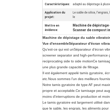
Caractéristiques:
adapté au dépistage à plusi
Application du
Le sable de silice, l'engrais,
projet:
le
Machine de dépistage 
Mettre en
Scanner de compost ind
évidence:
Machine de dépistage du sable vibratoir
Vue d'ensemble
Séparateur d'écran vibra
Qu'est-ce qui est un
Séparateur d'écran vibr
screener separator and high-performance gyr
reciprocating side to side motionCe tamisag
une plus grande capacité de filtrage.
Il est également appelé tamis gyratoire, écr
etc.
Nous sommes l'un des meilleurs fourniss
Notre tamis gyratoire de type AF peut maxim
propre et acceptable.Ce tamisage peut augme
moins d'interruptions de production et moi
Le tamis gyratoire est largement utilisé dan
que le sable, les engrais, les aliments pour