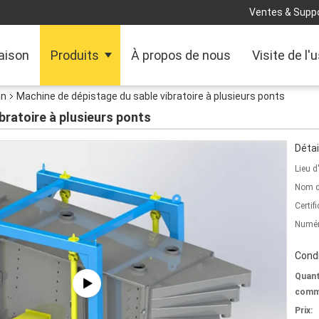
Ventes & Suppo
aison
Produits
À propos de nous
Visite de l'
an
Machine de dépistage du sable vibratoire à plusieurs ponts
bratoire à plusieurs ponts
Détai
Lieu d
Nom d
Certifi
Numér
Condi
Quant
comm
Prix: