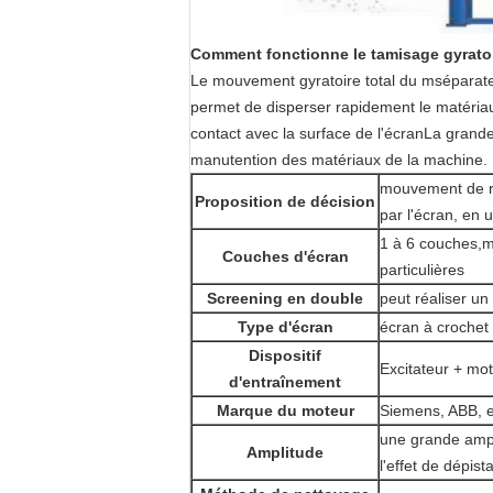
Comment fonctionne le tamisage gyratoi
Le mouvement gyratoire total du m
séparate
permet de disperser rapidement le matériau s
contact avec la surface de l'écranLa grande 
manutention des matériaux de la machine.
mouvement de ro
Proposition de décision
par l'écran, en u
1 à 6 couches,
m
Couches d'écran
particulières
Screening en double
peut réaliser u
Type d'écran
écran à crochet
Dispositif
Excitateur + mot
d'entraînement
Marque du moteur
Siemens, ABB, e
une grande ampl
Amplitude
l'effet de dépist