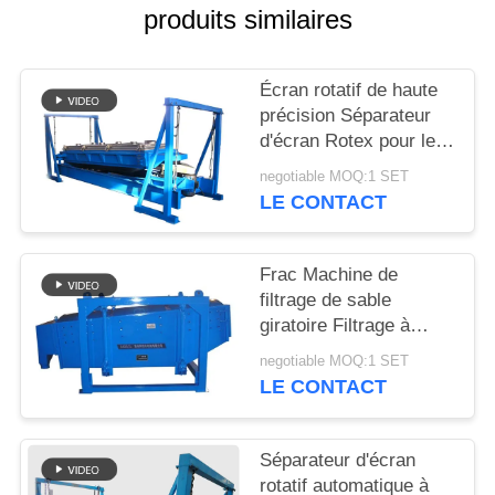
produits similaires
PLAN
DU
Écran rotatif de haute
précision Séparateur
SITE
d'écran Rotex pour le
dépistage du sable de
negotiable MOQ:1 SET
PRIVACY
silice
LE CONTACT
POLICY
Frac Machine de
filtrage de sable
giratoire Filtrage à
grande capacité de
negotiable MOQ:1 SET
filtrage
LE CONTACT
Séparateur d'écran
rotatif automatique à