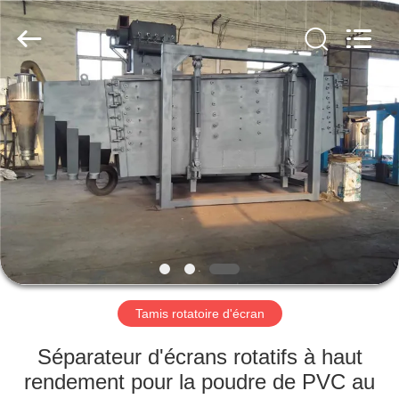
2026
Xinxiang
AAREAL
Machine
Co.,Ltd.
All
Rights
Reserved.
À
LA
MAISON
PRODUITS
À
PROPOS
Tamis rotatoire d'écran
DE
NOUS
Séparateur d'écrans rotatifs à haut
rendement pour la poudre de PVC au