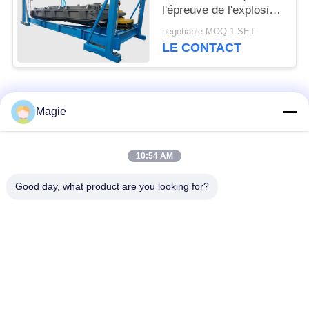
l'épreuve de l'explosion
pour la poudre
negotiable MOQ:1 SET
métallique de silicium
LE CONTACT
Catégories populaires
Tous
Magie
Vibro machine à
Tamis rotatoire
10:54 AM
écran
d'écran
Good day, what product are you looking for?
Écran à haute
Culbuteur Screening
fréquence
Machine
Écran de vibration
Convoyeur vibrant
rectangulaire