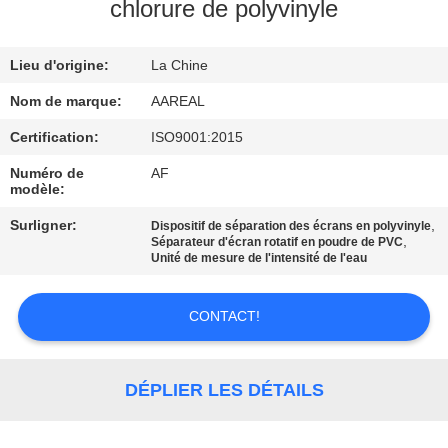
VISITE
chlorure de polyvinyle
DE
Lieu d'origine:
La Chine
L'USINE
Nom de marque:
AAREAL
CONTRÔLE
Certification:
ISO9001:2015
DE
Numéro de
AF
modèle:
LA
Surligner:
,
Dispositif de séparation des écrans en polyvinyle
QUALITÉ
,
Séparateur d'écran rotatif en poudre de PVC
Unité de mesure de l'intensité de l'eau
NOUS
CONTACT!
CONTACTER
DÉPLIER LES DÉTAILS
DEMANDEZ
UN DEVIS