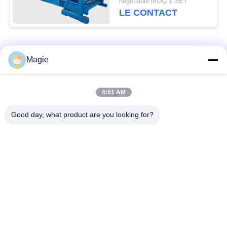
negotiable MOQ:1 SET
métallique de silicium
LE CONTACT
Catégories populaires
Tous
Magie
Vibro machine à
Tamis rotatoire
4:51 AM
écran
d'écran
Good day, what product are you looking for?
Écran à haute
Culbuteur Screening
fréquence
Machine
Écran de vibration
Convoyeur vibrant
rectangulaire
Classificateur d'air à
Test du tamisage par
écran turbo
agitation