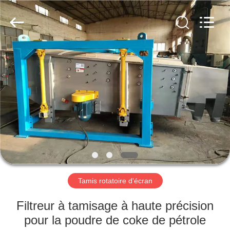
2026
Xinxiang
AAREAL
Machine
Co.,Ltd.
All
Rights
Reserved.
À
LA
MAISON
PRODUITS
À
PROPOS
Tamis rotatoire d'écran
DE
NOUS
Filtreur à tamisage à haute précision
pour la poudre de coke de pétrole