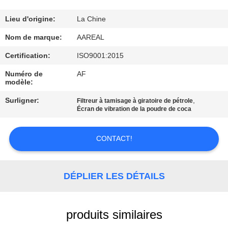
VISITE
DE
Lieu d'origine:
La Chine
L'USINE
Nom de marque:
AAREAL
Certification:
ISO9001:2015
CONTRÔLE
Numéro de
AF
modèle:
DE
Surligner:
,
LA
Filtreur à tamisage à giratoire de pétrole
Écran de vibration de la poudre de coca
QUALITÉ
CONTACT!
NOUS
CONTACTER
DÉPLIER LES DÉTAILS
DEMANDEZ
produits similaires
UN DEVIS