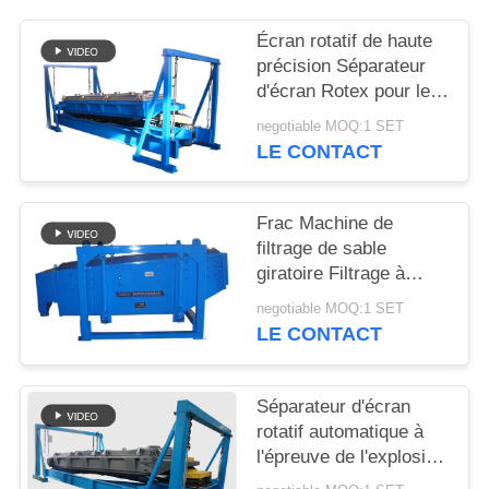
Écran rotatif de haute
PLAN
précision Séparateur
DU
d'écran Rotex pour le
SITE
dépistage du sable de
negotiable MOQ:1 SET
silice
LE CONTACT
PRIVACY
POLICY
Frac Machine de
filtrage de sable
giratoire Filtrage à
grande capacité de
negotiable MOQ:1 SET
filtrage
LE CONTACT
Séparateur d'écran
rotatif automatique à
l'épreuve de l'explosion
pour la poudre