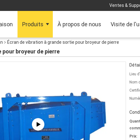
Ventes & Suppo
aison
Produits
À propos de nous
Visite de l'
an
Écran de vibration à grande sortie pour broyeur de pierre
e pour broyeur de pierre
Détai
Lieu d
Nom d
Certifi
Numér
Condi
Quant
comm
Prix: