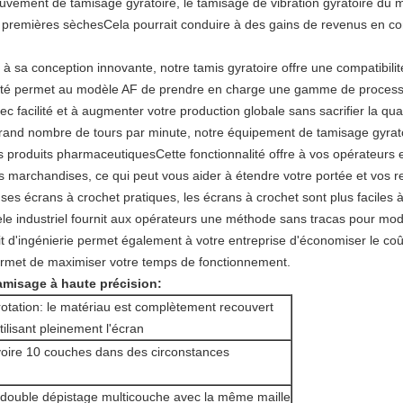
ement de tamisage gyratoire, le tamisage de vibration gyratoire du mo
es premières sèchesCela pourrait conduire à des gains de revenus en c
ce à sa conception innovante, notre tamis gyratoire offre une compatibili
alité permet au modèle AF de prendre en charge une gamme de processus
 facilité et à augmenter votre production globale sans sacrifier la qual
rand nombre de tours par minute, notre équipement de tamisage gyrato
produits pharmaceutiquesCette fonctionnalité offre à vos opérateurs et à
 vos marchandises, ce qui peut vous aider à étendre votre portée et vos 
es écrans à crochet pratiques, les écrans à crochet sont plus faciles à
e industriel fournit aux opérateurs une méthode sans tracas pour mod
ploit d'ingénierie permet également à votre entreprise d'économiser le 
ermet de maximiser votre temps de fonctionnement.
amisage à haute précision:
tation: le matériau est complètement recouvert
tilisant pleinement l'écran
voire 10 couches dans des circonstances
n double dépistage multicouche avec la même maille