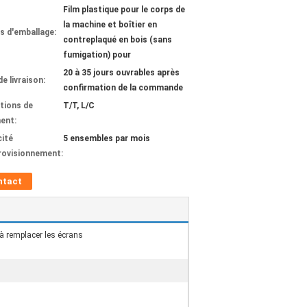
Film plastique pour le corps de
la machine et boîtier en
ls d'emballage:
contreplaqué en bois (sans
fumigation) pour
20 à 35 jours ouvrables après
de livraison:
confirmation de la commande
tions de
T/T, L/C
ent:
ité
5 ensembles par mois
rovisionnement:
ntact
 à remplacer les écrans