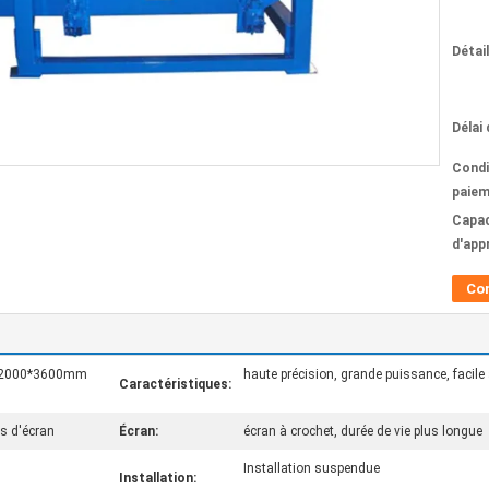
Détai
Délai 
Condi
paiem
Capac
d'app
Co
ur 2000*3600mm
haute précision, grande puissance, facile
Caractéristiques:
s d'écran
Écran:
écran à crochet, durée de vie plus longue
Installation suspendue
Installation: