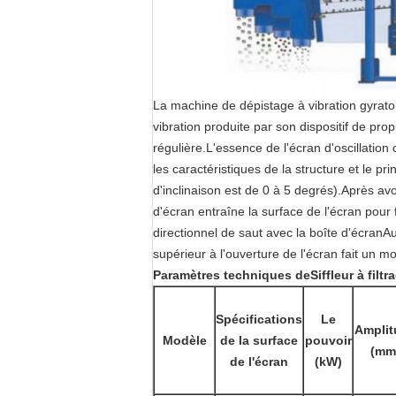
La machine de dépistage à vibration gyrat
vibration produite par son dispositif de prop
régulière.L'essence de l'écran d'oscillation
les caractéristiques de la structure et le p
d'inclinaison est de 0 à 5 degrés).Après avo
d'écran entraîne la surface de l'écran pour
directionnel de saut avec la boîte d'écranA
supérieur à l'ouverture de l'écran fait un 
Paramètres techniques de
Siffleur à filt
Spécifications
Le
Amplit
Modèle
de la surface
pouvoir
(mm
de l'écran
(kW)