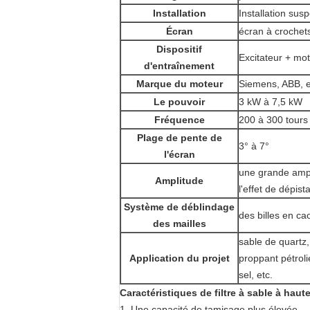
Installation
Installation su
Écran
écran à crochet
Dispositif
Excitateur + mot
d'entraînement
Marque du moteur
Siemens, ABB, e
Le pouvoir
3 kW à 7,5 kW
Fréquence
200 à 300 tours
Plage de pente de
3° à 7°
l'écran
une grande ampl
Amplitude
l'effet de dépist
Système de déblindage
des billes en cao
des mailles
sable de quartz,
Application du projet
proppant pétrolie
sel, etc.
Caractéristiques
de filtre à sable à hau
1. Une capacité de tamisage plus élevée