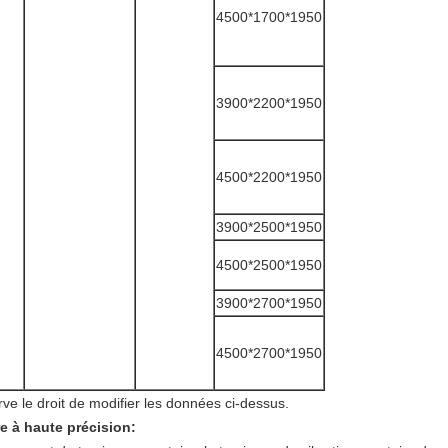
4500*1700*1950
3900*2200*1950
4500*2200*1950
3900*2500*1950
4500*2500*1950
3900*2700*1950
4500*2700*1950
rve le droit de modifier les données ci-dessus.
e à haute précision: