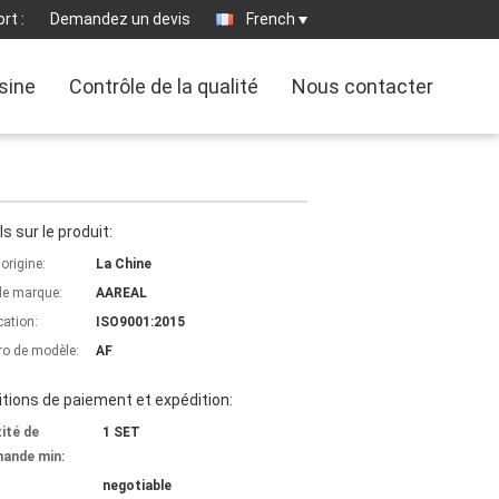
rt :
Demandez un devis
French
usine
Contrôle de la qualité
Nous contacter
ls sur le produit:
'origine:
La Chine
e marque:
AAREAL
cation:
ISO9001:2015
o de modèle:
AF
tions de paiement et expédition:
ité de
1 SET
ande min:
negotiable