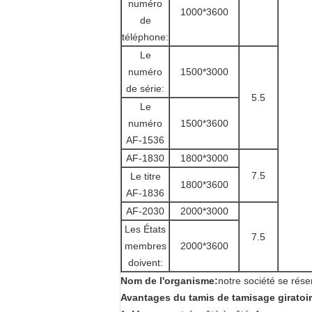
numéro
1000*3600
de
téléphone:
Le
numéro
1500*3000
de série:
5.5
Le
numéro
1500*3600
AF-1536
AF-1830
1800*3000
7.5
Le titre
1800*3600
AF-1836
AF-2030
2000*3000
Les États
7.5
membres
2000*3600
doivent:
Nom de l'organisme:
notre société se rése
Avantages du tamis de tamisage giratoir