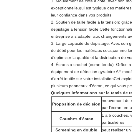
1. Mouvement de côté à côté: Avec son mouv
exceptionnelle.qui est typique des matièr
leur confiance dans vos produits.
2. Soutien de taille facile à la tension: grâ
dépistage à tension facile.Cette fonctionn
entreprise à s'adapter aux changements avec
3. Large capacité de dépistage: Avec son g
de débit pour les matériaux secs,comme les 
d'optimiser la qualité et la distribution de
4. Écrans à crochet (écran tendu): Grâce à s
équipement de détection gyratoire AF modèl
d'arrêt inutile sur votre installationCet ex
plusieurs panneaux d'écran, ce qui vous p
Quelques informations sur le tamis de t
mouvement de ro
Proposition de décision
par l'écran, en u
1 à 6 couches, 
Couches d'écran
particulières
Screening en double
peut réaliser u