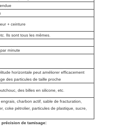
spendue
s
eur + ceinture
tc. Ils sont tous les mêmes.
 par minute
itude horizontale peut améliorer efficacement
age des particules de taille proche
utchouc, des billes en silicone, etc.
 engrais, charbon actif, sable de fracturation,
r, coke pétrolier, particules de plastique, sucre,
te précision de tamisage: