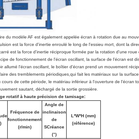
oire du modèle AF est également appelée écran à rotation due au mouv
ulsion est la force d'inertie enroulé le long de l'essieu mort, dont la d
 carré est la force d'inertie réciproque formée par la rotation d'une rou
rincipe de fonctionnement de l'écran oscillant, la surface de l'écran est 
ir allumé l'écran oscillant, le boîtier d'écran prend un mouvement récipro
 faire des tremblements périodiques,qui fait les matériaux sur la surfa
u cours de cette période, le matériau inférieur à l'ouverture de l'écran
mouvement sautant, déchargé de la sortie grossière.
rage rotatif à haute précision de tamisage:
Angle de
Fréquence de
inclinaison
ude
L*W*H (mm)
fonctionnement
de
)
(référence)
(r/min)
S
Créance
(°)