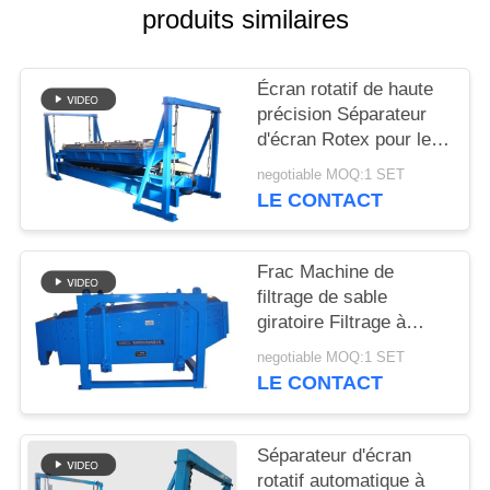
produits similaires
PLAN
DU
Écran rotatif de haute
précision Séparateur
SITE
d'écran Rotex pour le
dépistage du sable de
negotiable MOQ:1 SET
PRIVACY
silice
LE CONTACT
POLICY
Frac Machine de
filtrage de sable
giratoire Filtrage à
grande capacité de
negotiable MOQ:1 SET
filtrage
LE CONTACT
Séparateur d'écran
rotatif automatique à