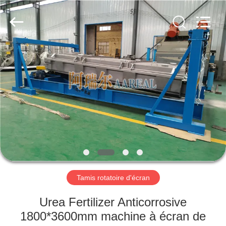
2026
Xinxiang
AAREAL
Machine
Co.,Ltd.
All
Rights
Reserved.
À
LA
MAISON
PRODUITS
À
PROPOS
Tamis rotatoire d'écran
DE
NOUS
Urea Fertilizer Anticorrosive
1800*3600mm machine à écran de