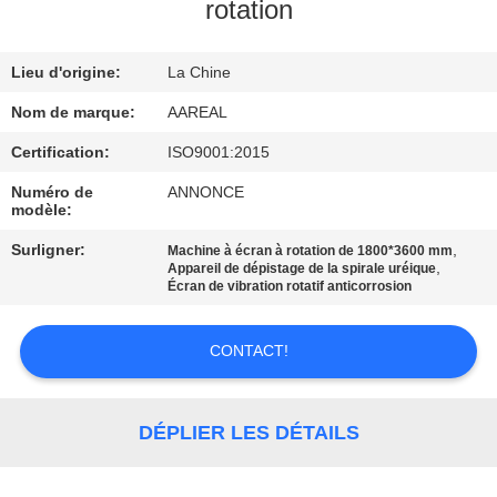
VISITE
rotation
DE
Lieu d'origine:
La Chine
L'USINE
Nom de marque:
AAREAL
CONTRÔLE
Certification:
ISO9001:2015
DE
Numéro de
ANNONCE
modèle:
LA
Surligner:
,
Machine à écran à rotation de 1800*3600 mm
QUALITÉ
,
Appareil de dépistage de la spirale uréique
Écran de vibration rotatif anticorrosion
NOUS
CONTACT!
CONTACTER
DÉPLIER LES DÉTAILS
DEMANDEZ
UN DEVIS