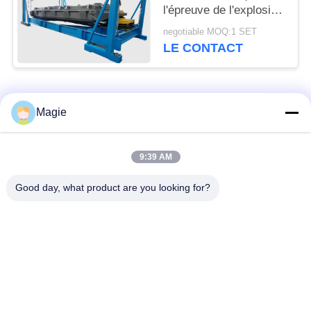
l'épreuve de l'explosion
pour la poudre
negotiable MOQ:1 SET
métallique de silicium
LE CONTACT
Catégories populaires
Tous
Magie
Vibro machine à
Tamis rotatoire
9:39 AM
écran
d'écran
Good day, what product are you looking for?
Écran à haute
Culbuteur Screening
fréquence
Machine
Écran de vibration
Convoyeur vibrant
rectangulaire