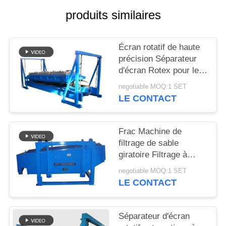
produits similaires
PLAN
DU
Écran rotatif de haute
SITE
précision Séparateur
d'écran Rotex pour le
dépistage du sable de
PRIVACY
negotiable MOQ:1 SET
silice
LE CONTACT
POLICY
Frac Machine de
filtrage de sable
giratoire Filtrage à
grande capacité de
negotiable MOQ:1 SET
filtrage
LE CONTACT
Séparateur d'écran