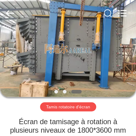
2026
Xinxiang
AAREAL
Machine
Co.,Ltd.
All
Rights
Reserved.
À
LA
MAISON
PRODUITS
À
PROPOS
Tamis rotatoire d'écran
DE
NOUS
Écran de tamisage à rotation à
plusieurs niveaux de 1800*3600 mm