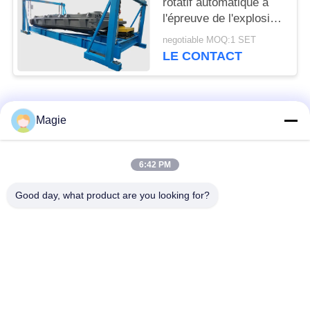
rotatif automatique à
l'épreuve de l'explosion
pour la poudre
negotiable MOQ:1 SET
métallique de silicium
LE CONTACT
Catégories populaires
Tous
Magie
Vibro machine à
Tamis rotatoire
6:42 PM
écran
d'écran
Good day, what product are you looking for?
Écran à haute
Culbuteur Screening
fréquence
Machine
Écran de vibration
Convoyeur vibrant
rectangulaire