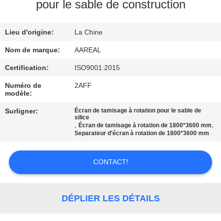
VISITE
pour le sable de construction
DE
Lieu d'origine:
La Chine
L'USINE
Nom de marque:
AAREAL
CONTRÔLE
Certification:
ISO9001:2015
DE
Numéro de
2AFF
modèle:
LA
Surligner:
Écran de tamisage à rotation pour le sable de
QUALITÉ
silice
,
,
Écran de tamisage à rotation de 1800*3600 mm
Separateur d'écran à rotation de 1800*3600 mm
NOUS
CONTACTER
CONTACT!
DEMANDEZ
DÉPLIER LES DÉTAILS
UN DEVIS