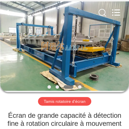
2026
Xinxiang
AAREAL
Machine
Co.,Ltd.
All
Rights
Reserved.
À
LA
MAISON
PRODUITS
À
PROPOS
Tamis rotatoire d'écran
DE
NOUS
Écran de grande capacité à détection
fine à rotation circulaire à mouvement