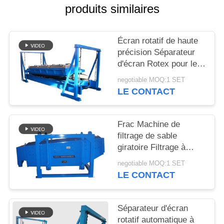
produits similaires
PLAN
DU
Écran rotatif de haute
précision Séparateur
SITE
d'écran Rotex pour le
dépistage du sable de
negotiable MOQ:1 SET
PRIVACY
silice
LE CONTACT
POLICY
Frac Machine de
filtrage de sable
giratoire Filtrage à
grande capacité de
negotiable MOQ:1 SET
filtrage
LE CONTACT
Séparateur d'écran
rotatif automatique à