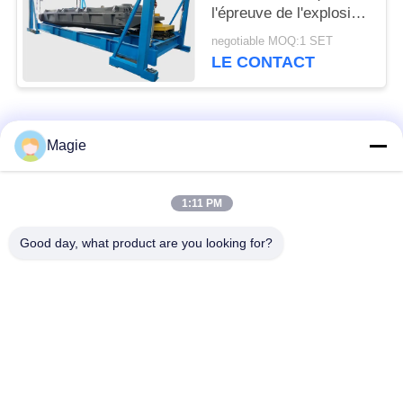
l'épreuve de l'explosion
pour la poudre
negotiable MOQ:1 SET
métallique de silicium
LE CONTACT
Catégories populaires
Tous
Magie
Vibro machine à
Tamis rotatoire
1:11 PM
écran
d'écran
Good day, what product are you looking for?
Écran à haute
Culbuteur Screening
fréquence
Machine
Écran de vibration
Convoyeur vibrant
rectangulaire