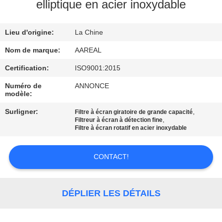
VISITE
elliptique en acier inoxydable
DE
Lieu d'origine:
La Chine
L'USINE
Nom de marque:
AAREAL
CONTRÔLE
Certification:
ISO9001:2015
DE
Numéro de
ANNONCE
modèle:
LA
Surligner:
,
Filtre à écran giratoire de grande capacité
QUALITÉ
,
Filtreur à écran à détection fine
Filtre à écran rotatif en acier inoxydable
NOUS
CONTACT!
CONTACTER
DÉPLIER LES DÉTAILS
DEMANDEZ
UN DEVIS