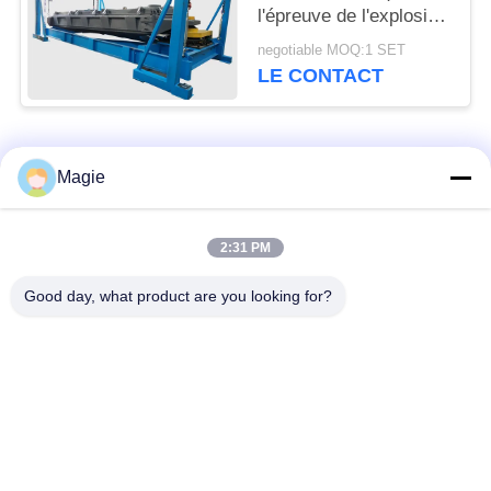
l'épreuve de l'explosion
pour la poudre
negotiable MOQ:1 SET
métallique de silicium
LE CONTACT
Catégories populaires
Tous
Magie
Vibro machine à
Tamis rotatoire
2:31 PM
écran
d'écran
Good day, what product are you looking for?
Écran à haute
Culbuteur Screening
fréquence
Machine
Écran de vibration
Convoyeur vibrant
rectangulaire