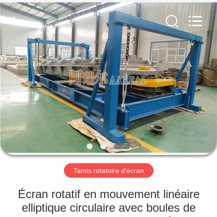
2026
Xinxiang
AAREAL
Machine
Co.,Ltd.
All
Rights
Reserved.
À
LA
MAISON
PRODUITS
À
PROPOS
Tamis rotatoire d'écran
DE
NOUS
Écran rotatif en mouvement linéaire
elliptique circulaire avec boules de