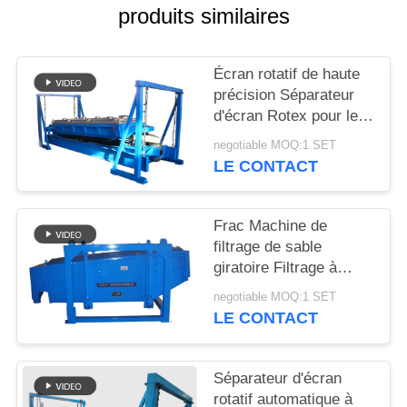
produits similaires
PLAN
DU
Écran rotatif de haute
précision Séparateur
SITE
d'écran Rotex pour le
dépistage du sable de
negotiable MOQ:1 SET
PRIVACY
silice
LE CONTACT
POLICY
Frac Machine de
filtrage de sable
giratoire Filtrage à
grande capacité de
negotiable MOQ:1 SET
filtrage
LE CONTACT
Séparateur d'écran
rotatif automatique à