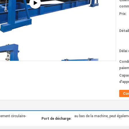
Quant
comm
Prix:
Détai
Délai 
Condi
paiem
Capac
d'app
Co
ment circulaire-
au bas de la machine, peut égaleme
Port de décharge: