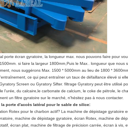
éral porte écran gyratoire, la longueur max. nous pouvons faire pour v
00mm. si faire la largeur 1800mm,Puis le Max.. longueur que nous 
pement, nous suggérons Max. 1500 * 5000mm au lieu de 1800 * 3600mm
e d'entraînement, ce qui peut entraîner un taux de défaillance élevé si el
 Gyratory Screen ou Gyratory Sifter. filtrage Gyratory peut être utilisé p
de l'urée, du calcaire,le carbonate de calcium, le coke de pétrole, le char
ment un filtre gyratoire sur le marché, n'hésitez pas à nous contacter.
la porte d'accès latéral pour le sable de silice
:
tion Rotex pour le charbon actif
? La machine de dépistage gyratoire es
gyratoire, machine de dépistage gyratoire, écran Rotex, machine de dé
rotatif, écran plat, machine de filtrage de précision carrée, écran à vis, e