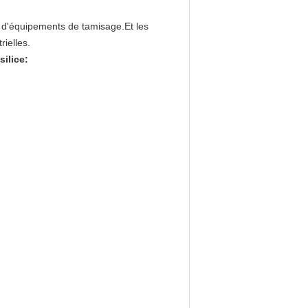
s d'équipements de tamisage.Et les
ielles.
silice: