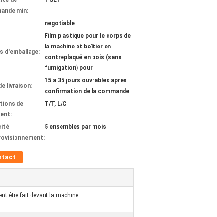
ité de
1 SET
ande min:
negotiable
Film plastique pour le corps de
la machine et boîtier en
ls d'emballage:
contreplaqué en bois (sans
fumigation) pour
15 à 35 jours ouvrables après
de livraison:
confirmation de la commande
tions de
T/T, L/C
ent:
ité
5 ensembles par mois
rovisionnement:
ntact
nt être fait devant la machine