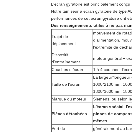
L'écran gyratoire est principalement conçu 
Notre tamiseur à écran gyratoire de type AD
performances de cet écran gyratoire ont été
Des renseignements utiles à ne pas ma
mouvement de rotatio
Trajet de
d'alimentation, mouv
déplacement
l'extrémité de décha
Dispositif
moteur général + exc
d'entraînement
Couches d'écran
1 à 4 couches d'écra
La largeur*longueur
Taille de l'écran
1000*2100mm, 100
1800*3600mm, 1800
Marque du moteur
Siemens, ou selon le
L'écran spécial, l'e
Pièces détachées
pinces de compensa
mêmes
Port de
généralement au bas 