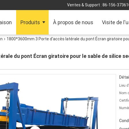
Ventes & Support :
86-156-37361
aison
Produits
À propos de nous
Visite de l'
an
1800*3600mm 3 Porte d'accès latérale du pont Écran giratoire pour 
ale du pont Écran giratoire pour le sable de silice sec
Détai
Lieu d
Nom d
Certifi
Numér
Condi