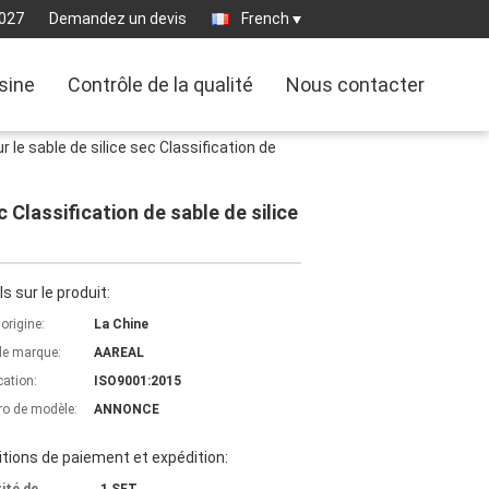
027
Demandez un devis
French
usine
Contrôle de la qualité
Nous contacter
le sable de silice sec Classification de
 Classification de sable de silice
ls sur le produit:
'origine:
La Chine
e marque:
AAREAL
cation:
ISO9001:2015
o de modèle:
ANNONCE
tions de paiement et expédition: