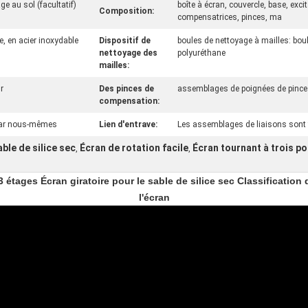
e au sol (facultatif)
boîte à écran, couvercle, base, exci
Composition:
compensatrices, pinces, ma
, en acier inoxydable
Dispositif de
boules de nettoyage à mailles: bou
nettoyage des
polyuréthane
mailles:
r
Des pinces de
assemblages de poignées de pinc
compensation:
 par nous-mêmes
Lien d'entrave:
Les assemblages de liaisons sont
ble de silice sec
Écran de rotation facile
Écran tournant à trois p
,
,
étages Écran giratoire pour le sable de silice sec Classification 
l'écran