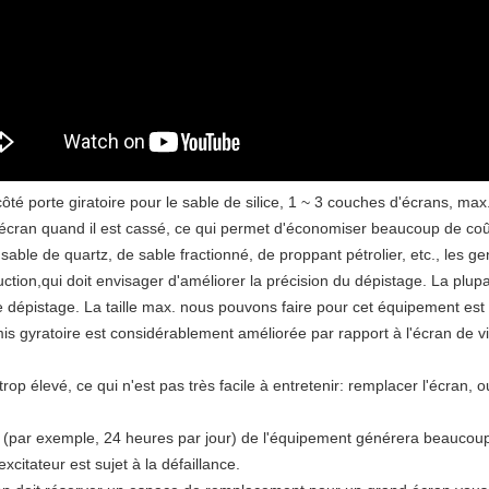
côté porte giratoire pour le sable de silice, 1 ~ 3 couches d'écrans, ma
'écran quand il est cassé, ce qui permet d'économiser beaucoup de coû
sable de quartz, de sable fractionné, de proppant pétrolier, etc., les ge
ction,qui doit envisager d'améliorer la précision du dépistage. La plupar
 de dépistage. La taille max. nous pouvons faire pour cet équipement 
amis gyratoire est considérablement améliorée par rapport à l'écran de vib
op élevé, ce qui n'est pas très facile à entretenir: remplacer l'écran, o
 (par exemple, 24 heures par jour) de l'équipement générera beaucoup
citateur est sujet à la défaillance.