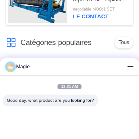
pour la poudre
negotiable MOQ:1 SET
métallique de silicium
LE CONTACT
Catégories populaires
Tous
Vibro machine à
Tamis rotatoire
Magie
écran
d'écran
12:31 AM
Écran à haute
Culbuteur Screening
fréquence
Machine
Good day, what product are you looking for?
Écran de vibration
Convoyeur vibrant
rectangulaire