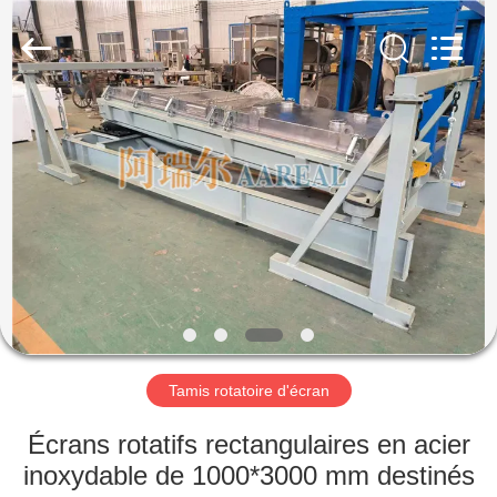
2026
Xinxiang
AAREAL
Machine
Co.,Ltd.
All
Rights
Reserved.
À
LA
MAISON
PRODUITS
À
PROPOS
Tamis rotatoire d'écran
DE
NOUS
Écrans rotatifs rectangulaires en acier
inoxydable de 1000*3000 mm destinés