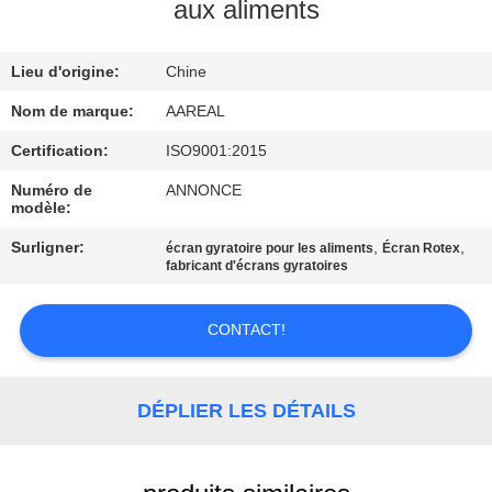
VISITE
aux aliments
DE
Lieu d'origine:
Chine
L'USINE
Nom de marque:
AAREAL
CONTRÔLE
Certification:
ISO9001:2015
DE
Numéro de
ANNONCE
modèle:
LA
Surligner:
,
,
écran gyratoire pour les aliments
Écran Rotex
QUALITÉ
fabricant d'écrans gyratoires
NOUS
CONTACT!
CONTACTER
DÉPLIER LES DÉTAILS
DEMANDEZ
UN DEVIS