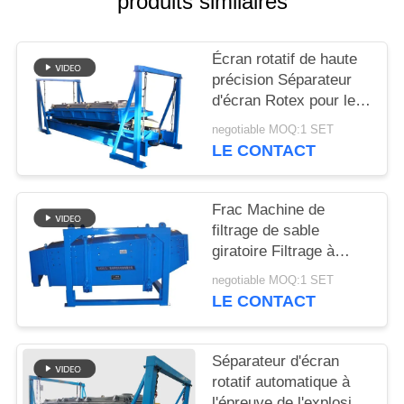
produits similaires
PLAN
Écran rotatif de haute
DU
précision Séparateur
SITE
d'écran Rotex pour le
dépistage du sable de
negotiable MOQ:1 SET
silice
LE CONTACT
PRIVACY
POLICY
Frac Machine de
filtrage de sable
giratoire Filtrage à
grande capacité de
negotiable MOQ:1 SET
filtrage
LE CONTACT
Séparateur d'écran
rotatif automatique à
l'épreuve de l'explosion