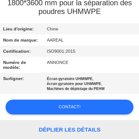
VISITE
1800*3600 mm pour la séparation des
poudres UHMWPE
DE
L'USINE
Lieu d'origine:
Chine
Nom de marque:
AAREAL
CONTRÔLE
DE
Certification:
ISO9001:2015
LA
Numéro de
ANNONCE
modèle:
QUALITÉ
Surligner:
,
Écran gyratoire UHMWPE
,
écran gyratoire pour UHMWPE
Machines de dépistage du PEHM
NOUS
CONTACTER
CONTACT!
DEMANDEZ
DÉPLIER LES DÉTAILS
UN DEVIS