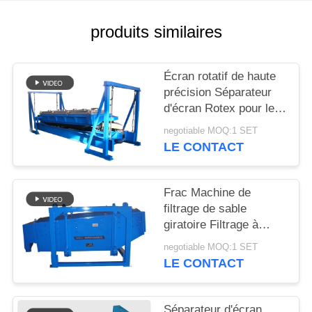
PLAN
produits similaires
DU
SITE
Écran rotatif de haute
précision Séparateur
d'écran Rotex pour le
PRIVACY
dépistage du sable de
negotiable MOQ:1 SET
POLICY
silice
LE CONTACT
Frac Machine de
filtrage de sable
giratoire Filtrage à
grande capacité de
negotiable MOQ:1 SET
filtrage
LE CONTACT
Séparateur d'écran