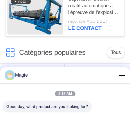
rotatif automatique à
l'épreuve de l'explosion
pour la poudre
negotiable MOQ:1 SET
métallique de silicium
LE CONTACT
Catégories populaires
Tous
Vibro machine à
Tamis rotatoire
Magie
écran
d'écran
2:18 AM
Écran à haute
Culbuteur Screening
fréquence
Machine
Good day, what product are you looking for?
Écran de vibration
Convoyeur vibrant
rectangulaire