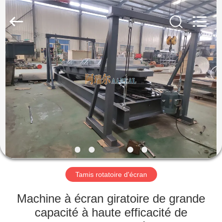
2026
Xinxiang
AAREAL
Machine
Co.,Ltd.
All
Rights
Reserved.
À
LA
MAISON
PRODUITS
À
PROPOS
Tamis rotatoire d'écran
DE
NOUS
Machine à écran giratoire de grande
capacité à haute efficacité de