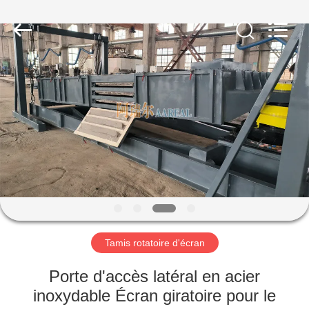
2026
Xinxiang
AAREAL
Machine
Co.,Ltd.
All
Rights
Reserved.
À
LA
MAISON
PRODUITS
À
PROPOS
Tamis rotatoire d'écran
DE
NOUS
Porte d'accès latéral en acier
inoxydable Écran giratoire pour le