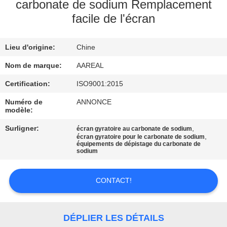
VISITE
carbonate de sodium Remplacement
facile de l'écran
DE
L'USINE
Lieu d'origine:
Chine
Nom de marque:
AAREAL
CONTRÔLE
DE
Certification:
ISO9001:2015
LA
Numéro de
ANNONCE
modèle:
QUALITÉ
Surligner:
,
écran gyratoire au carbonate de sodium
,
écran gyratoire pour le carbonate de sodium
équipements de dépistage du carbonate de
NOUS
sodium
CONTACTER
CONTACT!
DEMANDEZ
UN DEVIS
DÉPLIER LES DÉTAILS