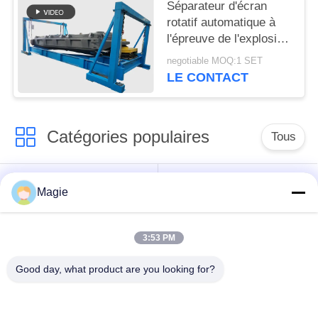
Séparateur d'écran
rotatif automatique à
l'épreuve de l'explosion
pour la poudre
negotiable MOQ:1 SET
métallique de silicium
LE CONTACT
Catégories populaires
Tous
Vibro machine à
Tamis rotatoire
Magie
écran
d'écran
3:53 PM
Écran à haute
Culbuteur Screening
fréquence
Machine
Good day, what product are you looking for?
Écran de vibration
Convoyeur vibrant