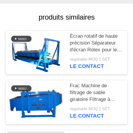
PLAN
produits similaires
DU
SITE
Écran rotatif de haute
précision Séparateur
d'écran Rotex pour le
PRIVACY
dépistage du sable de
POLICY
negotiable MOQ:1 SET
silice
LE CONTACT
Frac Machine de
filtrage de sable
giratoire Filtrage à
grande capacité de
negotiable MOQ:1 SET
filtrage
LE CONTACT