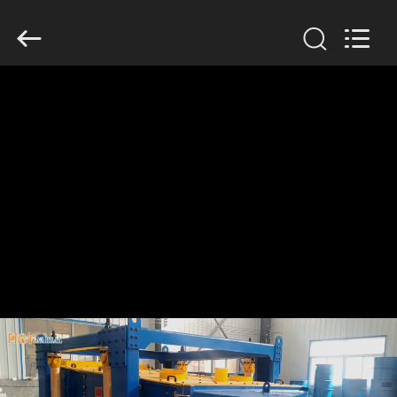
2026
Xinxiang
AAREAL
Machine
Co.,Ltd.
All
Rights
Reserved.
À
LA
MAISON
PRODUITS
À
PROPOS
DE
NOUS