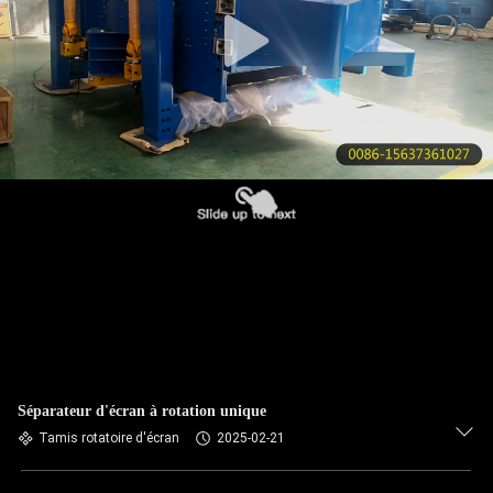
VISITE
DE
L'USINE
CONTRÔLE
DE
LA
QUALITÉ
NOUS
CONTACTER
Séparateur d'écran à rotation unique
DEMANDEZ
Tamis rotatoire d'écran
2025-02-21
UN DEVIS