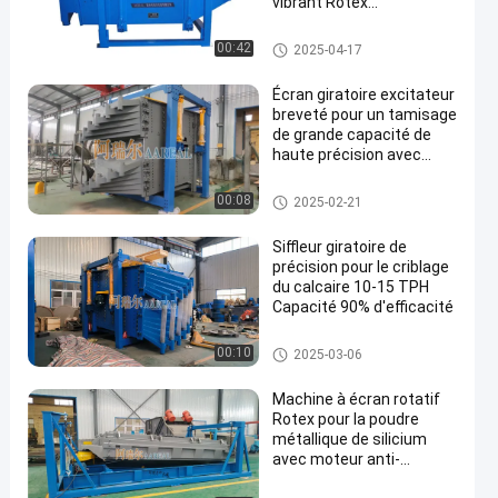
vibrant Rotex
multicouche
Tamis rotatoire d'écran
00:42
2025-04-17
Écran giratoire excitateur
breveté pour un tamisage
de grande capacité de
haute précision avec
remplacement facile de
la maille
Tamis rotatoire d'écran
00:08
2025-02-21
Siffleur giratoire de
précision pour le criblage
du calcaire 10-15 TPH
Capacité 90% d'efficacité
Tamis rotatoire d'écran
00:10
2025-03-06
Machine à écran rotatif
Rotex pour la poudre
métallique de silicium
avec moteur anti-
explosion