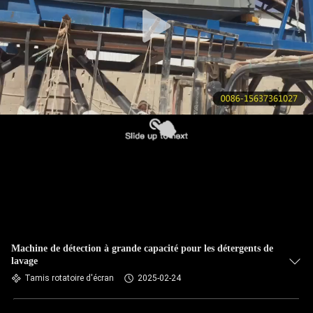
VISITE
DE
L'USINE
CONTRÔLE
DE
LA
QUALITÉ
NOUS
CONTACTER
Machine de détection à grande capacité pour les détergents de
lavage
DEMANDEZ
Tamis rotatoire d'écran
2025-02-24
UN DEVIS