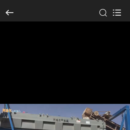
2026
Xinxiang
AAREAL
Machine
Co.,Ltd.
All
Rights
Reserved.
À
LA
MAISON
PRODUITS
À
PROPOS
DE
NOUS