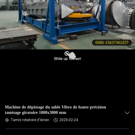
VISITE
DE
L'USINE
CONTRÔLE
DE
LA
QUALITÉ
NOUS
CONTACTER
Machine de dépistage du sable Vibro de haute précision
tamisage giratoire 1000x3000 mm
DEMANDEZ
Tamis rotatoire d'écran
2025-02-24
UN DEVIS