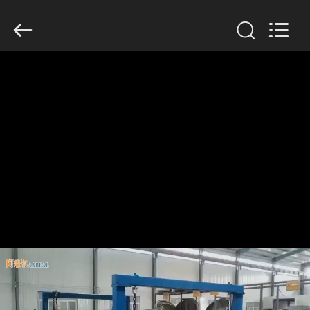
2026
Xinxiang
AAREAL
Machine
Co.,Ltd.
All
Rights
Reserved.
À
LA
MAISON
PRODUITS
À
PROPOS
DE
NOUS