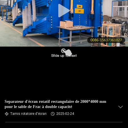
VISITE
DE
L'USINE
CONTRÔLE
DE
LA
QUALITÉ
NOUS
CONTACTER
Separateur d'écran rotatif rectangulaire de 2000*4000 mm
pour le sable de Frac à double capacité
DEMANDEZ
Tamis rotatoire d'écran
2025-02-24
UN DEVIS