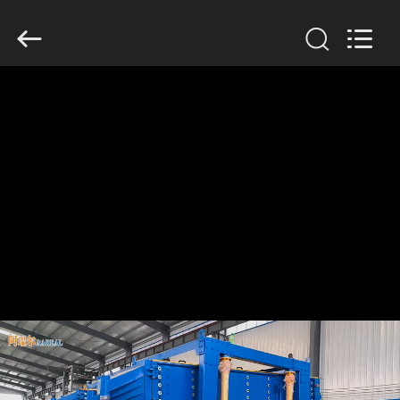
2026
Xinxiang
AAREAL
Machine
Co.,Ltd.
All
Rights
Reserved.
À
LA
MAISON
PRODUITS
À
PROPOS
DE
NOUS