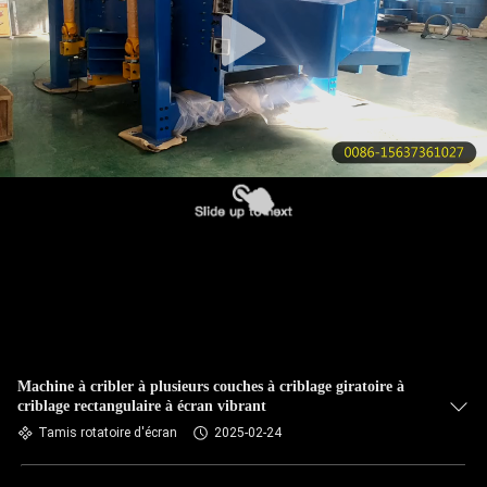
VISITE
DE
L'USINE
CONTRÔLE
DE
LA
QUALITÉ
NOUS
CONTACTER
Machine à cribler à plusieurs couches à criblage giratoire à
criblage rectangulaire à écran vibrant
DEMANDEZ
Tamis rotatoire d'écran
2025-02-24
UN DEVIS