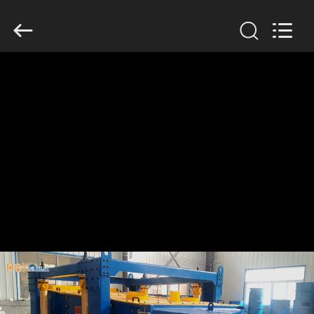
2026
Xinxiang
AAREAL
Machine
Co.,Ltd.
All
Rights
Reserved.
À
LA
MAISON
PRODUITS
À
PROPOS
DE
NOUS