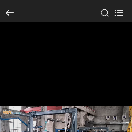
2026
Xinxiang
AAREAL
Machine
Co.,Ltd.
All
Rights
Reserved.
À
LA
MAISON
PRODUITS
À
PROPOS
DE
NOUS