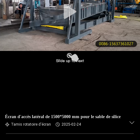
VISITE
DE
L'USINE
CONTRÔLE
DE
LA
QUALITÉ
NOUS
CONTACTER
Écran d'accès latéral de 1500*5000 mm pour le sable de silice
DEMANDEZ
Tamis rotatoire d'écran
2025-02-24
UN DEVIS