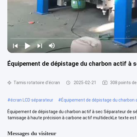
Équipement de dépistage du charbon actif à se
Tamis rotatoire d'écran
2025-02-21
308 points de
#
écran LCD séparateur
#
Équipement de dépistage du charbon a
Équipement de dépistage du charbon actif à sec Séparateur de séc
tamisage à haute précision à carbone actif multideckLe texte est le
Messages du visiteur