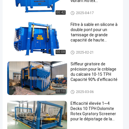
vibrant Rotex
multicouche
Tamis rotatoire d'écran
00:42
2025-04-17
Filtre à sable en silicone à
double pont pour un
tamisage de grande
capacité de haute
précision avec
remplacement facile de
Tamis rotatoire d'écran
00:08
2025-02-21
l'écran
Siffleur giratoire de
précision pour le criblage
du calcaire 10-15 TPH
Capacité 90% d'efficacité
Tamis rotatoire d'écran
00:10
2025-03-06
Efficacité élevée 1~4
Decks 10 TPH Dolomite
Rotex Gyratory Screener
pour le dépistage de la
dolomite Avec une