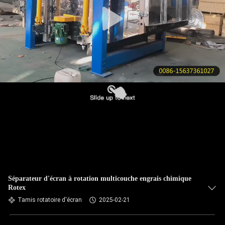
VISITE
DE
L'USINE
CONTRÔLE
DE
LA
QUALITÉ
NOUS
CONTACTER
Séparateur d'écran à rotation multicouche engrais chimique
Rotex
DEMANDEZ
Tamis rotatoire d'écran
2025-02-21
UN DEVIS