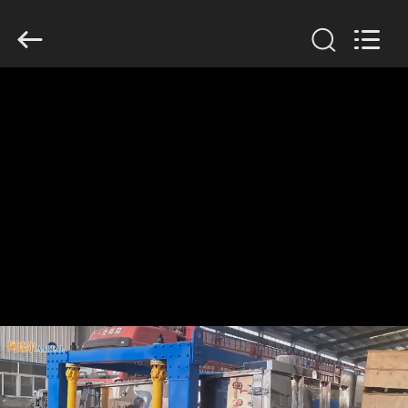
2026
Xinxiang
AAREAL
Machine
Co.,Ltd.
All
Rights
Reserved.
À
LA
MAISON
PRODUITS
À
PROPOS
DE
NOUS