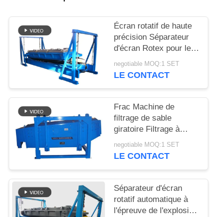
PLAN
Écran rotatif de haute
DU
précision Séparateur
d'écran Rotex pour le
SITE
dépistage du sable de
negotiable MOQ:1 SET
silice
LE CONTACT
PRIVACY
POLICY
Frac Machine de
filtrage de sable
giratoire Filtrage à
grande capacité de
negotiable MOQ:1 SET
filtrage
LE CONTACT
Séparateur d'écran
rotatif automatique à
l'épreuve de l'explosion