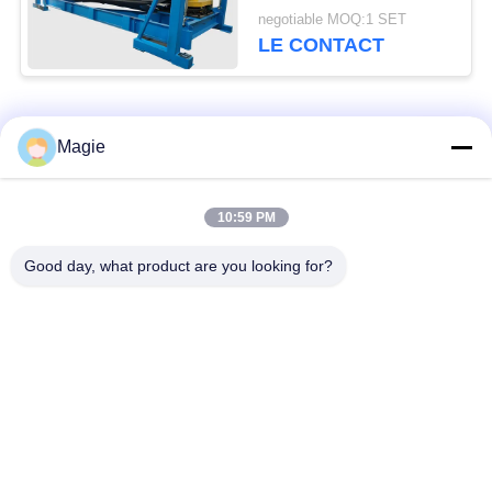
pour la poudre
negotiable MOQ:1 SET
métallique de silicium
LE CONTACT
Catégories populaires
Tous
Magie
Vibro machine à
Tamis rotatoire
10:59 PM
écran
d'écran
Good day, what product are you looking for?
Écran à haute
Culbuteur Screening
fréquence
Machine
Écran de vibration
Convoyeur vibrant
rectangulaire
Classificateur d'air à
Test du tamisage par