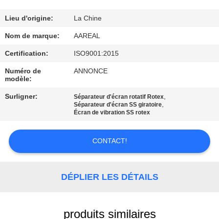
VISITE
DE
Lieu d'origine:
La Chine
L'USINE
Nom de marque:
AAREAL
Certification:
ISO9001:2015
CONTRÔLE
Numéro de
ANNONCE
modèle:
DE
Surligner:
,
LA
Séparateur d'écran rotatif Rotex
,
Séparateur d'écran SS giratoire
QUALITÉ
Écran de vibration SS rotex
CONTACT!
NOUS
CONTACTER
DÉPLIER LES DÉTAILS
DEMANDEZ
UN DEVIS
produits similaires