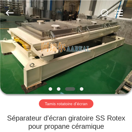
2026
Xinxiang
AAREAL
Machine
Co.,Ltd.
All
Rights
Reserved.
À
LA
MAISON
PRODUITS
À
PROPOS
Tamis rotatoire d'écran
DE
NOUS
Séparateur d'écran giratoire SS Rotex
pour propane céramique