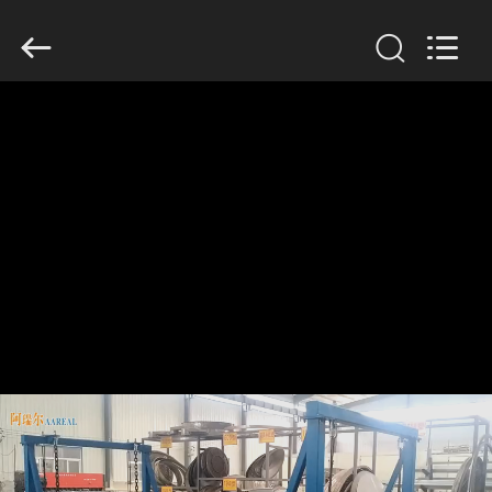
2026
Xinxiang
AAREAL
Machine
Co.,Ltd.
All
Rights
Reserved.
À
LA
MAISON
PRODUITS
À
PROPOS
DE
NOUS