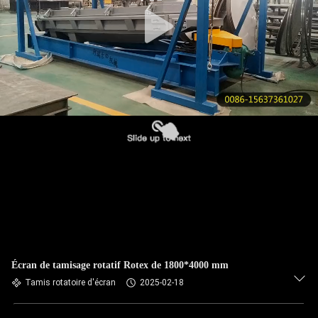
VISITE
DE
L'USINE
CONTRÔLE
DE
LA
QUALITÉ
NOUS
CONTACTER
Écran de tamisage rotatif Rotex de 1800*4000 mm
DEMANDEZ
Tamis rotatoire d'écran
2025-02-18
UN DEVIS