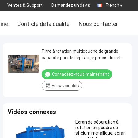
Ventes & Support :
Demandez un devis
French
sine
Contrôle de la qualité
Nous contacter
Filtre à rotation multicouche de grande
capacité pour le dépistage précis du sel
SKF roulement de rebond des boules de
caoutchouc ABB moteur
Contactez-nous maintenant
En savoir plus
Vidéos connexes
Écran de séparation à
rotation en poudre de
silicium métallique, écran