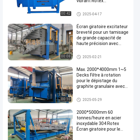
vibrant Rotex
multicouche
Tamis rotatoire d'écran
00:42
2025-04-17
Écran giratoire excitateur
breveté pour un tamisage
de grande capacité de
haute précision avec
remplacement facile de
la maille
Tamis rotatoire d'écran
00:08
2025-02-21
Max. 2000*4000mm 1~5
Decks Filtre à rotation
pour le dépistage du
graphite granulaire avec
une précision supérieure
à 90%
Tamis rotatoire d'écran
00:10
2025-05-29
2000*5000mm 60
tonnes/heure en acier
inoxydable 304 Rotex
Écran giratoire pour le
phosphate d'azote