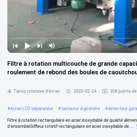
Filtre à rotation multicouche de grande capaci
roulement de rebond des boules de caoutcho
Tamis rotatoire d'écran
2025-02-24
308 points de
#
écran LCD séparateur
#
tamiseur à giratoire
#
détecteur gyra
Filtre à rotation rectangulaire en acier inoxydable de qualité alim
d'ensembleSiffleur rotatif rectangulaire en acier inoxydable de .....