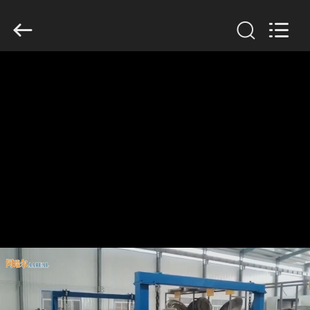
2026
Xinxiang
AAREAL
Machine
Co.,Ltd.
All
Rights
Reserved.
À
LA
MAISON
PRODUITS
À
PROPOS
DE
NOUS