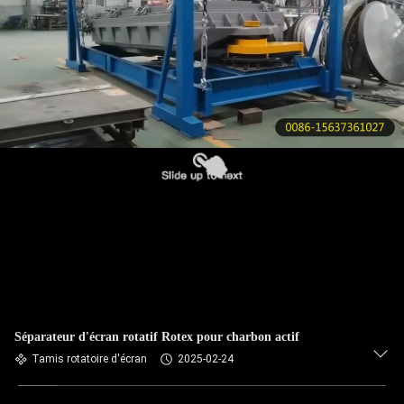
VISITE
DE
L'USINE
CONTRÔLE
DE
LA
QUALITÉ
NOUS
CONTACTER
Séparateur d'écran rotatif Rotex pour charbon actif
DEMANDEZ
Tamis rotatoire d'écran
2025-02-24
UN DEVIS